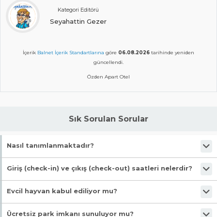
Kategori Editörü
Seyahattin Gezer
İçerik
Balnet İçerik Standartlarına
göre
06.08.2026
tarihinde yeniden
güncellendi.
Özden Apart Otel
Sık Sorulan Sorular
Nasıl tanımlanmaktadır?
Tesis Apart Otel statüsündedir. Öne çıkan özellikleri "Alkolsüz, Denize
Giriş (check-in) ve çıkış (check-out) saatleri nelerdir?
Yakın, Ahşap Oda, Mutfak Eşyaları, Çamaşır Makinası" şeklindedir.
Giriş en erken 13:30, çıkış en geç 11:30 saatindedir.
Evcil hayvan kabul ediliyor mu?
Malesef, evcil hayvan kabul edilmiyor!
Ücretsiz park imkanı sunuluyor mu?