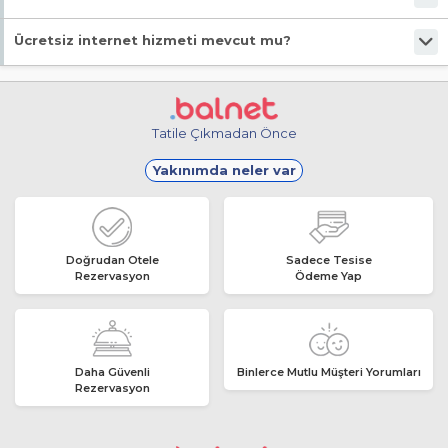
Evet, ücretsiz park imkanı mevcut.
Ücretsiz internet hizmeti mevcut mu?
Evet, ücretsiz internet hizmeti sunuluyor.
Tatile Çıkmadan Önce
Yakınımda neler var
Doğrudan Otele
Sadece Tesise
Rezervasyon
Ödeme Yap
Daha Güvenli
Binlerce Mutlu Müşteri Yorumları
Rezervasyon