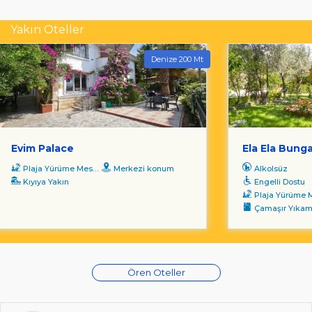
Yakın Oteller
Denize 200 Mt
Evim Palace
Ela Ela Bung
Plaja Yürüme Mesafesi
Merkezi konum
Alkolsüz
Kıyıya Yakın
Engelli Dostu
Plaja Yürüme Mesa
Çamaşır Yıka
Ören Oteller