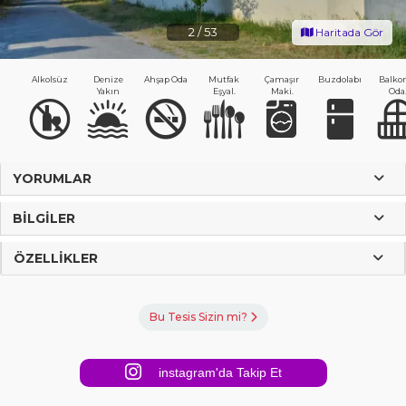
2
/
53
Haritada Gör
Alkolsüz
Denize
Ahşap Oda
Mutfak
Çamaşır
Buzdolabı
Balko
Yakın
Eşyal.
Maki.
Oda
YORUMLAR
BILGILER
ÖZELLIKLER
Bu Tesis Sizin mi?
instagram'da Takip Et