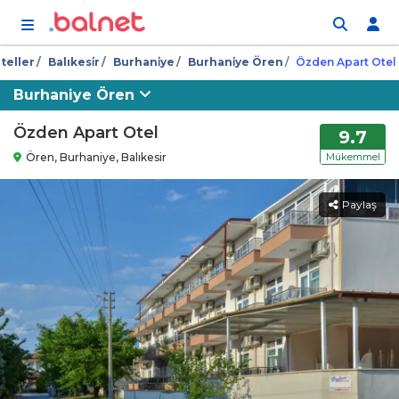
İçeriğe atla
teller
Balıkesi̇r
Burhani̇ye
Burhani̇ye Ören
Özden Apart Otel
Burhaniye Ören
Özden Apart Otel
9.7
Ören, Burhaniye, Balıkesir
Mükemmel
Paylaş