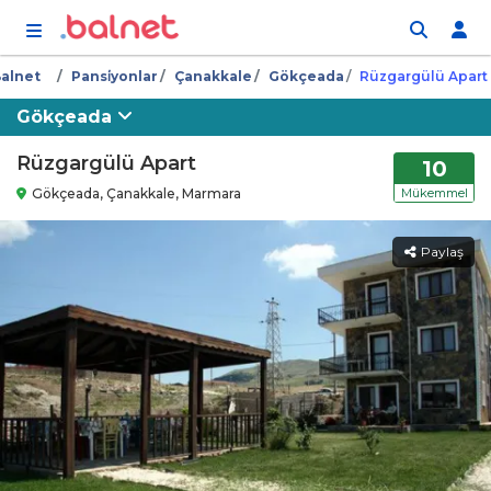
İçeriğe atla
alnet
Pansi̇yonlar
Çanakkale
Gökçeada
Rüzgargülü Apart
Gökçeada
Rüzgargülü Apart
10
Gökçeada, Çanakkale, Marmara
Mükemmel
Paylaş