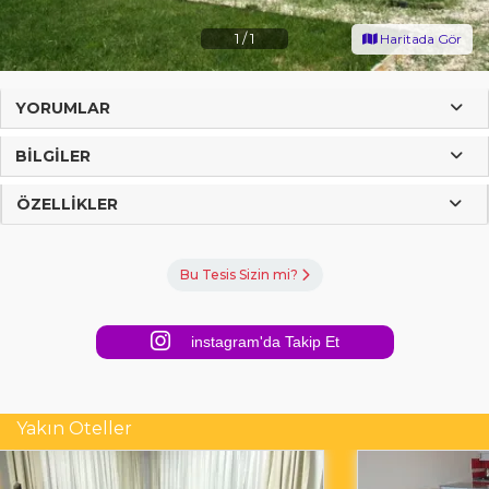
1
/
1
Haritada Gör
YORUMLAR
BILGILER
ÖZELLIKLER
Bu Tesis Sizin mi?
instagram'da Takip Et
Yakın Oteller