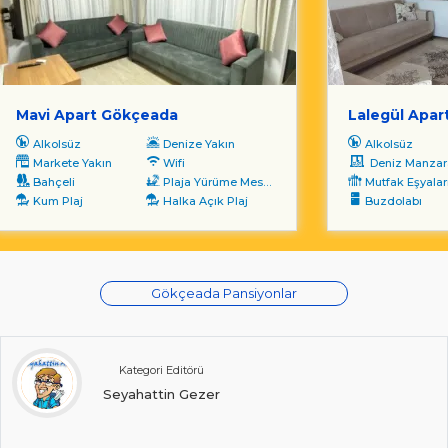
Mavi Apart Gökçeada
Lalegül Apar
Alkolsüz
Denize Yakın
Alkolsüz
Markete Yakın
Wifi
Deniz Manzara
Bahçeli
Plaja Yürüme Mesafesi
Mutfak Eşyalar
Kum Plaj
Halka Açık Plaj
Buzdolabı
Gökçeada Pansiyonlar
Kategori Editörü
Seyahattin Gezer