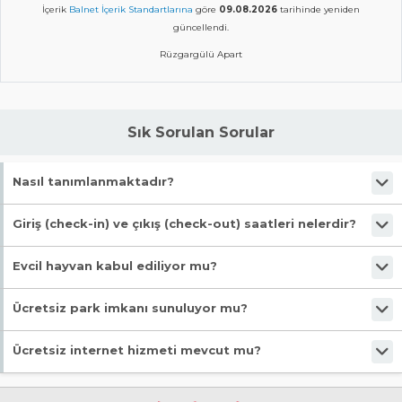
İçerik
Balnet İçerik Standartlarına
göre
09.08.2026
tarihinde yeniden
güncellendi.
Rüzgargülü Apart
Sık Sorulan Sorular
Nasıl tanımlanmaktadır?
Tesis Apart Otel statüsündedir.
Giriş (check-in) ve çıkış (check-out) saatleri nelerdir?
Giriş en erken 14:00, çıkış en geç 12:00 saatindedir.
Evcil hayvan kabul ediliyor mu?
Malesef, evcil hayvan kabul edilmiyor!
Ücretsiz park imkanı sunuluyor mu?
Evet, ücretsiz park imkanı mevcut.
Ücretsiz internet hizmeti mevcut mu?
Evet, ücretsiz internet hizmeti sunuluyor.