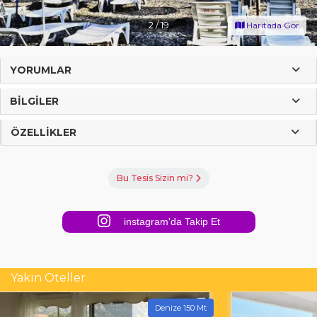
2
/
19
Haritada Gör
YORUMLAR
BILGILER
ÖZELLIKLER
Bu Tesis Sizin mi?
instagram'da Takip Et
Yakın Oteller
Denize 150 Mt