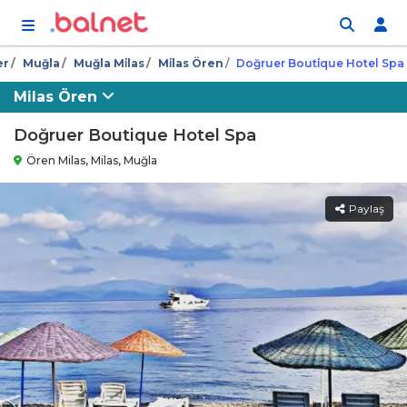
İçeriğe atla
er
Muğla
Muğla Mi̇las
Mi̇las Ören
Doğruer Bouti̇que Hotel Spa
Milas Ören
Doğruer Boutique Hotel Spa
Ören Milas, Milas, Muğla
Paylaş