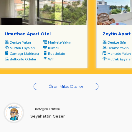
Umuthan Apart Otel
Zeytin Apart
Denize Yakın
Markete Yakın
Denize Sıfır
Mutfak Eşyaları
Klimalı
Denize Yakın
Çamaşır Makinası
Buzdolabı
Markete Yakın
Balkonlu Odalar
Wifi
Mutfak Eşyalar
Ören Milas Oteller
Kategori Editörü
Seyahattin Gezer