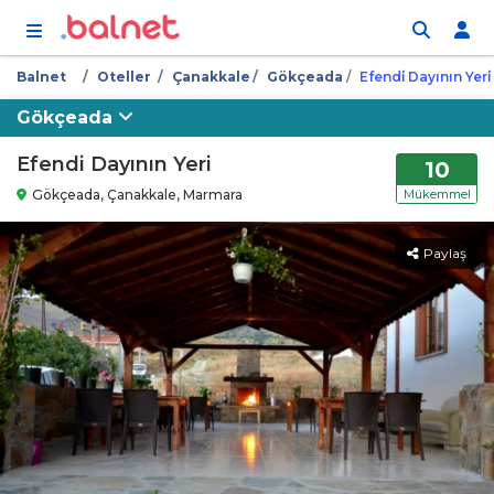
İçeriğe atla
Balnet
Oteller
Çanakkale
Gökçeada
Efendi̇ Dayının Yeri̇
Gökçeada
Efendi Dayının Yeri
10
Gökçeada, Çanakkale, Marmara
Mükemmel
Paylaş