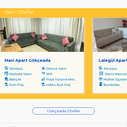
Yakın Oteller
Mavi Apart Gökçeada
Lalegül Apar
Alkolsüz
Denize Yakın
Alkolsüz
Markete Yakın
Wifi
Deniz Manzara
Bahçeli
Plaja Yürüme Mesafesi
Mutfak Eşyalar
Kum Plaj
Halka Açık Plaj
Buzdolabı
Gökçeada Oteller