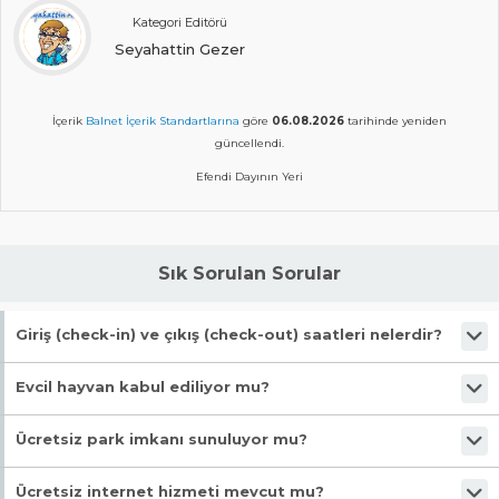
Kategori Editörü
Seyahattin Gezer
İçerik
Balnet İçerik Standartlarına
göre
06.08.2026
tarihinde yeniden
güncellendi.
Efendi Dayının Yeri
Sık Sorulan Sorular
Giriş (check-in) ve çıkış (check-out) saatleri nelerdir?
Giriş en erken 12:00, çıkış en geç 10:00 saatindedir.
Evcil hayvan kabul ediliyor mu?
Malesef, evcil hayvan kabul edilmiyor!
Ücretsiz park imkanı sunuluyor mu?
Evet, ücretsiz park imkanı mevcut.
Ücretsiz internet hizmeti mevcut mu?