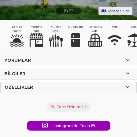
2
/
22
Haritada Gör
Denize
Markete
Mutfak
Buzdolabı
Balkonlu
Wifi
Tera
Yakın
Yakı.
Eşyal.
Oda.
YORUMLAR
BILGILER
ÖZELLIKLER
Bu Tesis Sizin mi?
instagram'da Takip Et