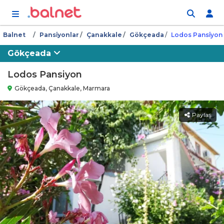
İçeriğe atla
Balnet
Pansi̇yonlar
Çanakkale
Gökçeada
Lodos Pansi̇yon
Gökçeada
Lodos Pansiyon
Gökçeada, Çanakkale, Marmara
Paylaş