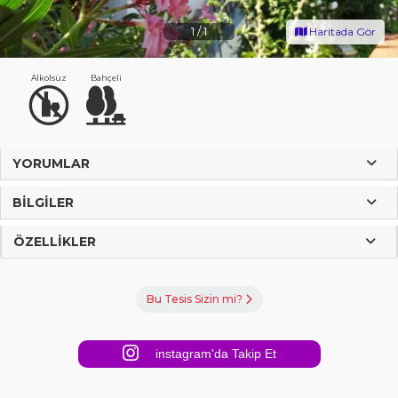
1
/
1
Haritada Gör
Alkolsüz
Bahçeli
YORUMLAR
BILGILER
ÖZELLIKLER
Bu Tesis Sizin mi?
instagram'da Takip Et