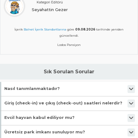
Kategori Editörü
Seyahattin Gezer
İçerik
Balnet İçerik Standartlarına
göre
09.08.2026
tarihinde yeniden
güncellendi.
Lodos Pansiyon
Sık Sorulan Sorular
Nasıl tanımlanmaktadır?
Tesis Pansiyon statüsündedir. Öne çıkan özellikleri "Alkolsüz, Bahçeli"
Giriş (check-in) ve çıkış (check-out) saatleri nelerdir?
şeklindedir.
Giriş en erken 14:00, çıkış en geç 12:30 saatindedir.
Evcil hayvan kabul ediliyor mu?
Malesef, evcil hayvan kabul edilmiyor!
Ücretsiz park imkanı sunuluyor mu?