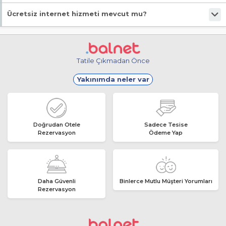
Evet, ücretsiz park imkanı mevcut.
Ücretsiz internet hizmeti mevcut mu?
Evet, ücretsiz internet hizmeti sunuluyor.
Tatile Çıkmadan Önce
Yakınımda neler var
Doğrudan Otele
Sadece Tesise
Rezervasyon
Ödeme Yap
Daha Güvenli
Binlerce Mutlu Müşteri Yorumları
Rezervasyon