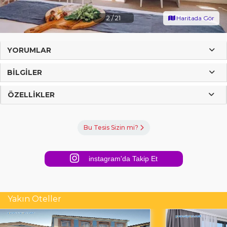
2
/
21
Haritada Gör
YORUMLAR
BILGILER
ÖZELLIKLER
Bu Tesis Sizin mi?
instagram'da Takip Et
Yakın Oteller