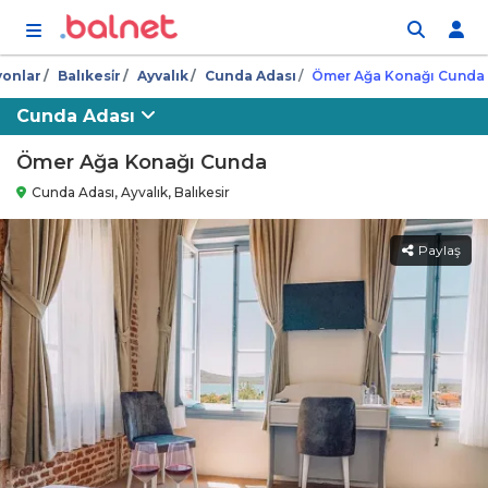
İçeriğe atla
yonlar
Balıkesi̇r
Ayvalık
Cunda Adası
Ömer Ağa Konağı Cunda
Cunda Adası
Ömer Ağa Konağı Cunda
Cunda Adası, Ayvalık, Balıkesir
Paylaş