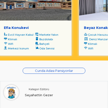
Efla Konukevi
Beyaz Konak
Evcil Hayvan Kabul
Markete Yakın
Çocuk Havuzu
Klimalı
Buzdolabı
Deniz Manzara
Wifi
Bahçeli
Klimalı
Merkezi konum
Oda Servisi
Wifi
Cunda Adası Pansiyonlar
Kategori Editörü
Seyahattin Gezer