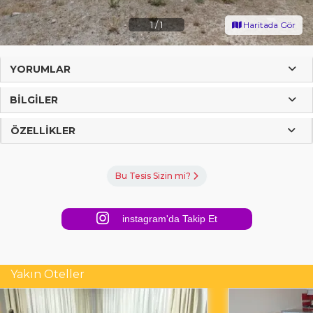
1
/
1
Haritada Gör
YORUMLAR
BILGILER
ÖZELLIKLER
Bu Tesis Sizin mi?
instagram'da Takip Et
Yakın Oteller