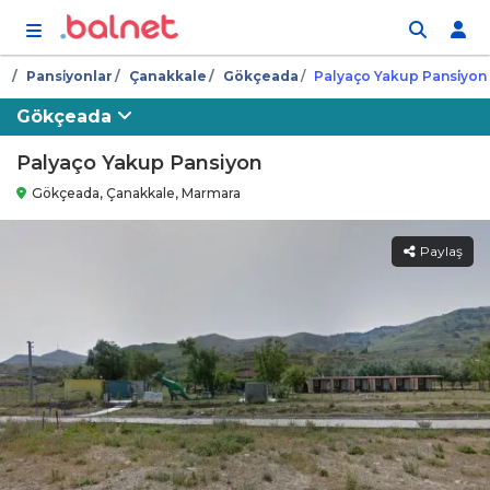
İçeriğe atla
Pansi̇yonlar
Çanakkale
Gökçeada
Palyaço Yakup Pansi̇yon
Gökçeada
Palyaço Yakup Pansiyon
Gökçeada, Çanakkale, Marmara
Paylaş