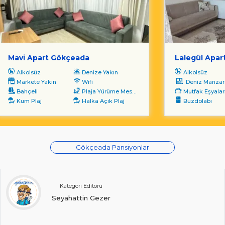
Mavi Apart Gökçeada
Lalegül Apar
Alkolsüz
Denize Yakın
Alkolsüz
Markete Yakın
Wifi
Deniz Manzara
Bahçeli
Plaja Yürüme Mesafesi
Mutfak Eşyalar
Kum Plaj
Halka Açık Plaj
Buzdolabı
Gökçeada Pansiyonlar
Kategori Editörü
Seyahattin Gezer