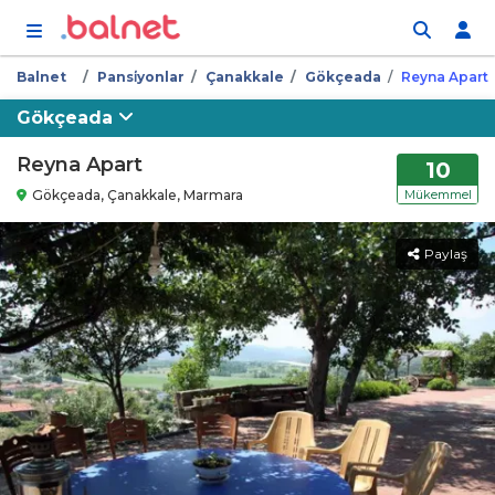
İçeriğe atla
Balnet
Pansi̇yonlar
Çanakkale
Gökçeada
Reyna Apart
Gökçeada
Reyna Apart
10
Gökçeada, Çanakkale, Marmara
Mükemmel
Paylaş