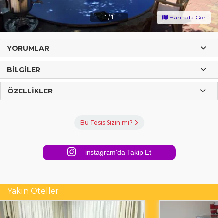
1
/
1
Haritada Gör
YORUMLAR
BILGILER
ÖZELLIKLER
Bu Tesis Sizin mi?
instagram'da Takip Et
Yakın Oteller