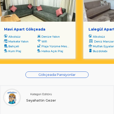
Mavi Apart Gökçeada
Lalegül Apar
Alkolsüz
Denize Yakın
Alkolsüz
Markete Yakın
Wifi
Deniz Manzara
Bahçeli
Plaja Yürüme Mesafesi
Mutfak Eşyalar
Kum Plaj
Halka Açık Plaj
Buzdolabı
Gökçeada Pansiyonlar
Kategori Editörü
Seyahattin Gezer