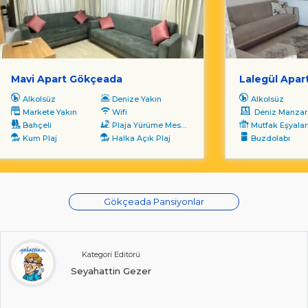
Mavi Apart Gökçeada
Lalegül Apar
Alkolsüz
Denize Yakın
Alkolsüz
Markete Yakın
Wifi
Deniz Manzara
Bahçeli
Plaja Yürüme Mesafesi
Mutfak Eşyalar
Kum Plaj
Halka Açık Plaj
Buzdolabı
Gökçeada Pansiyonlar
Kategori Editörü
Seyahattin Gezer