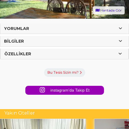
1
/
1
Haritada Gör
YORUMLAR
BILGILER
ÖZELLIKLER
Bu Tesis Sizin mi?
instagram'da Takip Et
Yakın Oteller