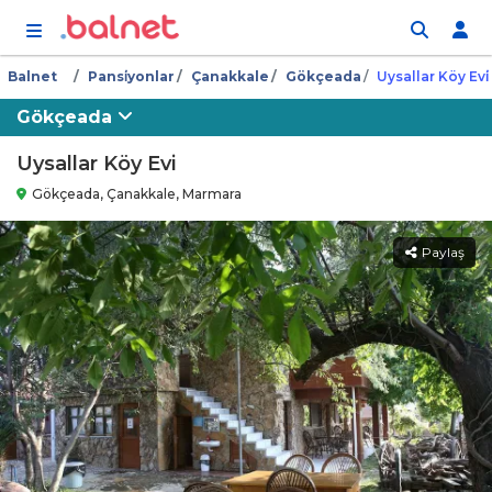
İçeriğe atla
Balnet
Pansi̇yonlar
Çanakkale
Gökçeada
Uysallar Köy Evi̇
Gökçeada
Uysallar Köy Evi
Gökçeada, Çanakkale, Marmara
Paylaş