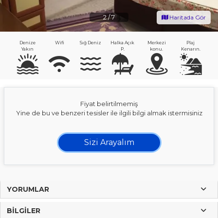
2
/
7
Haritada Gör
Denize
Wifi
Sığ Deniz
Halka Açık
Merkezi
Plaj
Yakın
P.
konu.
Kenarın.
Fiyat belirtilmemiş
Yine de bu ve benzeri tesisler ile ilgili bilgi almak istermisiniz
Sizi Arayalım
YORUMLAR
BILGILER