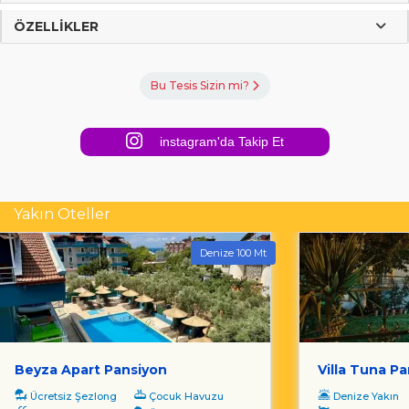
ÖZELLIKLER
Bu Tesis Sizin mi?
instagram'da Takip Et
Yakın Oteller
Denize 100 Mt
Beyza Apart Pansiyon
Villa Tuna P
Ücretsiz Şezlong
Çocuk Havuzu
Denize Yakın