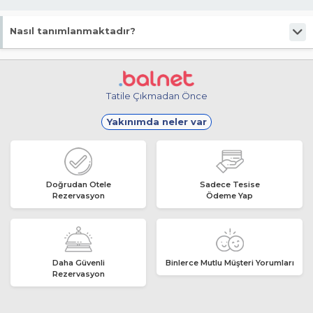
Nasıl tanımlanmaktadır?
Tesis Pansiyon statüsündedir. Öne çıkan özellikleri "Denize Yakın, Wifi,
Sığ Deniz, Halka Açık Plaj, Merkezi konum" şeklindedir.
Tatile Çıkmadan Önce
Yakınımda neler var
Doğrudan Otele
Sadece Tesise
Rezervasyon
Ödeme Yap
Daha Güvenli
Binlerce Mutlu Müşteri Yorumları
Rezervasyon