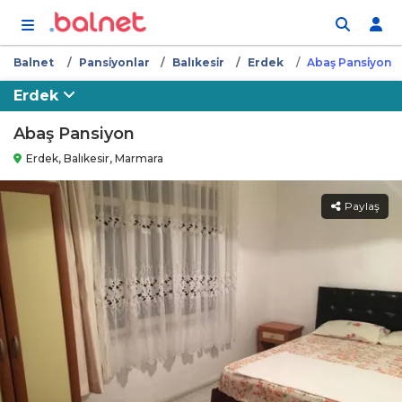
İçeriğe atla
Balnet
Pansi̇yonlar
Balıkesi̇r
Erdek
Abaş Pansi̇yon
Erdek
Abaş Pansiyon
Erdek, Balıkesir, Marmara
Paylaş