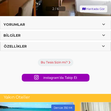
2
/
6
Haritada Gör
YORUMLAR
BILGILER
ÖZELLIKLER
Bu Tesis Sizin mi?
instagram'da Takip Et
Yakın Oteller
Denize 350 Mt