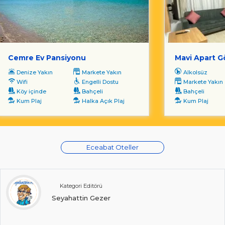
Cemre Ev Pansiyonu
Mavi Apart 
Denize Yakın
Markete Yakın
Alkolsüz
Wifi
Engelli Dostu
Markete Yakın
Köy içinde
Bahçeli
Bahçeli
Kum Plaj
Halka Açık Plaj
Kum Plaj
Eceabat Oteller
Kategori Editörü
Seyahattin Gezer