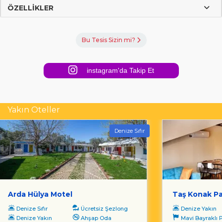
ÖZELLIKLER
Bu Tesis Sizin mi?
instagram'da Takip Et
Yakın Oteller
Denize Sıfır
Arda Hülya Motel
Taş Konak P
Denize Sıfır
Ücretsiz Şezlong
Denize Yakın
Denize Yakın
Ahşap Oda
Mavi Bayraklı P