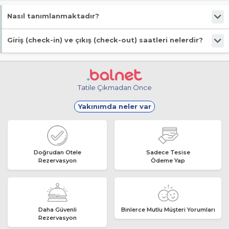
Nasıl tanımlanmaktadır?
Tesis Tiny Hause statüsündedir. Öne çıkan özellikleri "Yüzme Havuzlu,
Giriş (check-in) ve çıkış (check-out) saatleri nelerdir?
Özel Plaj, Kişisel Dolap" şeklindedir.
Giriş en erken 14:00, çıkış en geç 11:00 saatindedir.
Tatile Çıkmadan Önce
Yakınımda neler var
Doğrudan Otele
Sadece Tesise
Rezervasyon
Ödeme Yap
Daha Güvenli
Binlerce Mutlu Müşteri Yorumları
Rezervasyon