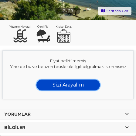
2
/
28
Haritada Gör
Yüzme Havuzl.
Özel Plaj
Kişisel Dola.
Fiyat belirtilmemiş
Yine de bu ve benzeri tesisler ile ilgili bilgi almak istermisiniz
Sizi Arayalım
YORUMLAR
BILGILER