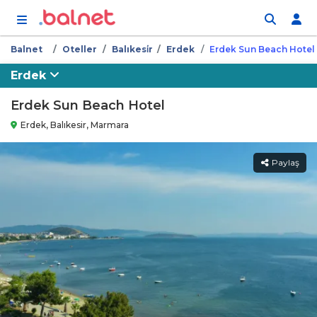
İçeriğe atla
Balnet
Oteller
Balıkesi̇r
Erdek
Erdek Sun Beach Hotel
Erdek
Erdek Sun Beach Hotel
Erdek, Balıkesir, Marmara
Paylaş