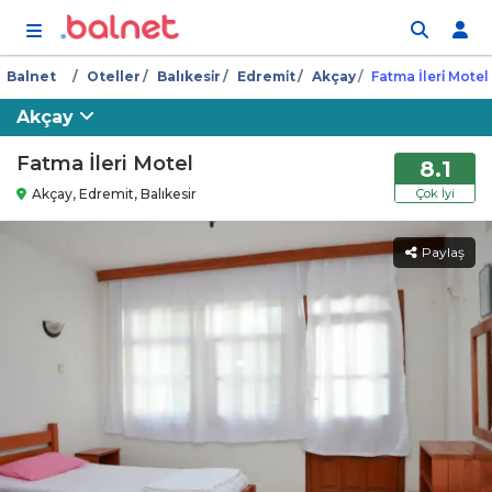
İçeriğe atla
Balnet
Oteller
Balıkesi̇r
Edremi̇t
Akçay
Fatma İleri̇ Motel
Akçay
Fatma İleri Motel
8.1
Akçay, Edremit, Balıkesir
Çok İyi
Paylaş