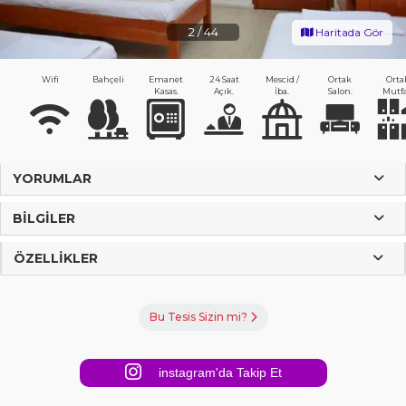
2
/
44
Haritada Gör
Wifi
Bahçeli
Emanet
24 Saat
Mescid /
Ortak
Orta
Kasas.
Açık.
İba.
Salon.
Mutf
YORUMLAR
BILGILER
ÖZELLIKLER
Bu Tesis Sizin mi?
instagram'da Takip Et