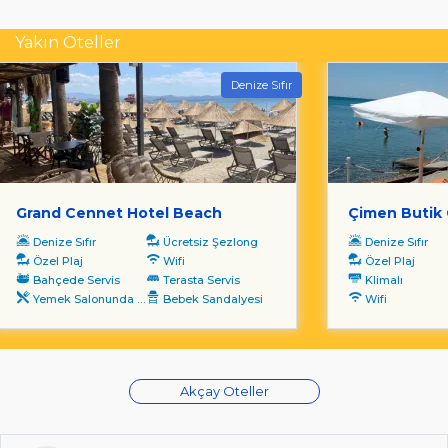
Yakın Oteller
Denize Sıfır
Grand Cennet Hotel Beach
Çimen Butik 
Denize Sıfır
Ücretsiz Şezlong
Denize Sıfır
Özel Plaj
Wifi
Özel Plaj
Bahçede Servis
Terasta Servis
Klimalı
Yemek Salonunda Servis
Bebek Sandalyesi
Wifi
Akçay Oteller