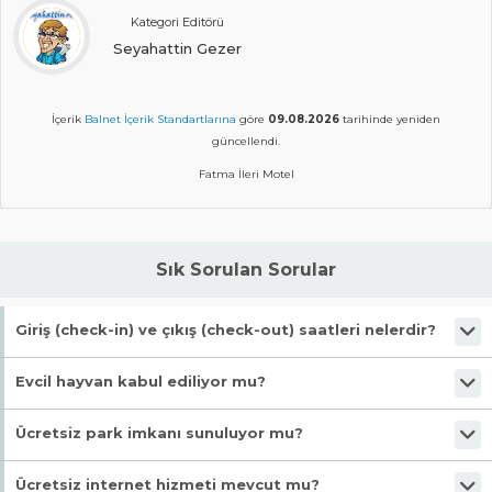
Kategori Editörü
Seyahattin Gezer
İçerik
Balnet İçerik Standartlarına
göre
09.08.2026
tarihinde yeniden
güncellendi.
Fatma İleri Motel
Sık Sorulan Sorular
Giriş (check-in) ve çıkış (check-out) saatleri nelerdir?
Giriş en erken 13:00, çıkış en geç 12:00 saatindedir.
Evcil hayvan kabul ediliyor mu?
Malesef, evcil hayvan kabul edilmiyor!
Ücretsiz park imkanı sunuluyor mu?
Malesef, ücretsiz park imkanı bulunmuyor!
Ücretsiz internet hizmeti mevcut mu?