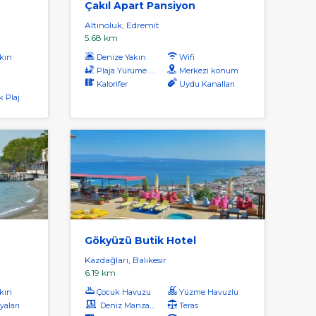
Çakıl Apart Pansiyon
Altınoluk, Edremit
5.68 km
kın
Denize Yakın
Wifi
Plaja Yürüme Mesafesi
Merkezi konum
ı
Kalorifer
Uydu Kanalları
k Plaj
Gökyüzü Butik Hotel
Kazdağları, Balıkesir
6.19 km
kın
Çocuk Havuzu
Yüzme Havuzlu
yaları
Deniz Manzaralı
Teras