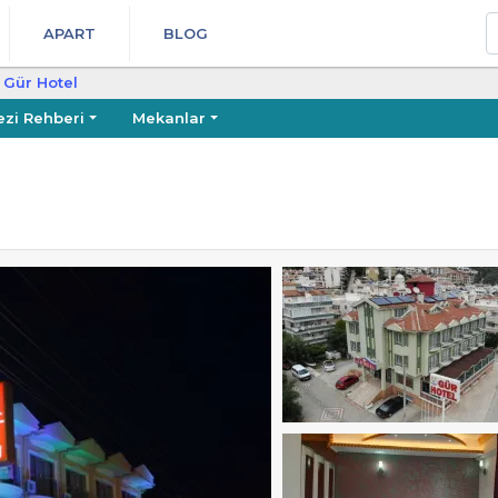
A
APART
BLOG
Gür Hotel
ezi Rehberi
Mekanlar