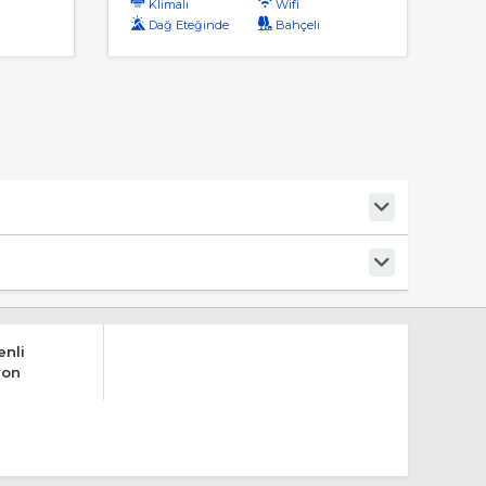
ı
Klimalı
Wifi
Dağ Eteğinde
Bahçeli
nli
yon