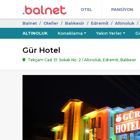
OTEL
PANSIYON
Balnet
Oteller
Balıkesi̇r
Edremi̇t
Altınoluk
ALTINOLUK
Konaklama
Yakın Yerler
G
Gür Hotel
Tekçam Cad. 51. Sokak No: 2 / Altınoluk, Edremit, Balıkesir