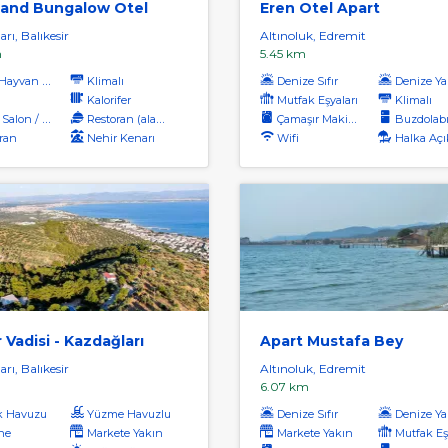
land Bungalow Otel
Eren Otel Apart
rı, Balıkesir
Altınoluk, Edremit
m
5.45 km
ayvan Kabul
Klimalı
Denize Sıfır
Denize Ya
Kalorifer
Mutfak Eşyaları
Klimalı
on / Tv Alanı
Restoran (alakart)
Çamaşır Makinası
Buzdolab
ran
Nehir Kenarı
Wifi
Halka Açı
 Vadisi - Kazdağları
Apart Mustafa Bey
rı, Balıkesir
Altınoluk, Edremit
6.07 km
k Havuzu
Yüzme Havuzlu
Denize Sıfır
Denize Ya
ne
Markete Yakın
Markete Yakın
Mutfak Eş