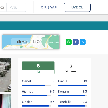
ra
GIRIŞ YAP
ÜYE OL
Haritada Gör
8
3
Yorum
İyi
Genel
8
Havuz
10
Hizmet
8.7
Konum
9.3
Odalar
9.3
Temizlik
9.3