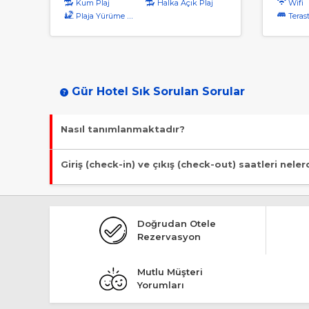
Kum Plaj
Halka Açık Plaj
Wifi
Plaja Yürüme Mesafesi
Terast
Gür Hotel Sık Sorulan Sorular
Nasıl tanımlanmaktadır?
Tesis Tiny Hause statüsündedir.
Giriş (check-in) ve çıkış (check-out) saatleri neler
Giriş en erken 13:00, çıkış en geç 11:00 saatindedir.
Doğrudan Otele
Rezervasyon
Mutlu Müşteri
Yorumları