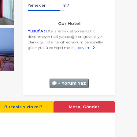
Yemekler
8.7
Gür Hotel
Yusuf A :
Otel aramak istiyorsanız hic
düsünmeyin tatil yapacağız en güvenli yer
olarak gür oteli tercih ediyorum personelleri
güler yüzlü ve hepsi melek...
devamı
+ Yorum Yaz
Bu tesis sizin mi?
Mesaj Gönder