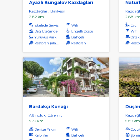
Ayazlı Bungalov Kazdağları
Natur
Kazdağları, Balıkesir
Kazdağla
2.82 km
2.88 k
İskelede Servis
Wifi
Evcil H
Dağ Eteğinde
Engelli Dostu
Wifi
Yürüyüş Parkuru
Bahçeli
Ortak Sal
Restoran (alakart)
Restoran
Resto
Bardakçı Konağı
Düşler
Altınoluk, Edremit
Kazdağla
5.73 km
5.89 km
Denize Yakın
Wifi
Çocu
Kalorifer
Bahçeli
Şömi