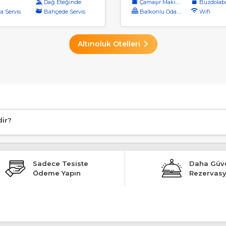
Dağ Eteğinde
Çamaşır Makinası
Buzdolab
a Servis
Bahçede Servis
Balkonlu Odalar
Wifi
Altınoluk Otelleri
dir?
Sadece Tesiste
Daha Güve
Ödeme Yapın
Rezervas