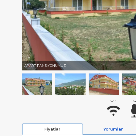
APART PANSİYONUMUZ
Wifi
Ba
Fiyatlar
Yorumlar