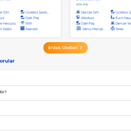
414 mt
 Sıfır
Ücretsiz Şezlong
Denize Sıfır
Ücretsiz Şe
süz
Özel Plaj
Alkolsüz
Evcil Hayvan 
e Havuzlu
Wifi
Özel Plaj
Denize Ya
li Dostu
Asansör
Deniz Manzaralı
Teras
Erdek Otelleri
orular
hçeli, 24 Saat Açık Resepsiyon, Barbekü Olanağı" şeklindedir.
dir?