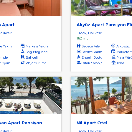
n Apart
alıkesir
Erdek, Balıkesir
162 mt
e Yakın
Markete Yakın
Sadece Aile
Alkolsüz
Dağ Eteğinde
Denize Yakın
Markete Y
çinde
Bahçeli
Engelli Dostu
Plaja Yürüme Me
yun Alanı
Plaja Yürüme Mesafesi
Ortak Salon / Tv Alanı
Teras
yan Apart Pansiyon
Nil Apart Otel
alıkesir
Erdek, Balıkesir