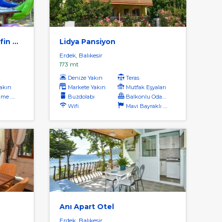
Akyüz Apart Pansiyon Elifin Bahçesi
Lidya Pansiyon
Erdek, Balıkesir
173 mt
Denize Yakın
Teras
akın
Markete Yakın
Mutfak Eşyaları
safesi
Buzdolabı
Balkonlu Odalar
Wifi
Mavi Bayraklı Plaj
Anı Apart Otel
Erdek, Balıkesir