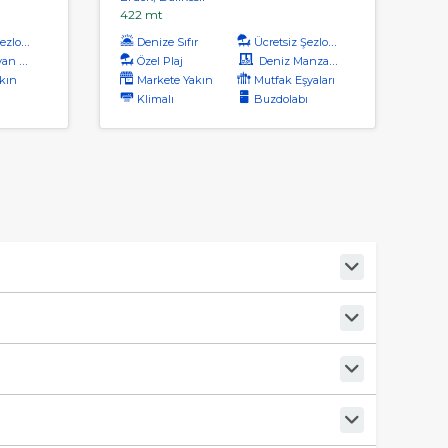
422 mt
zlong
Denize Sıfır
Ücretsiz Şezlong
Kabul
Özel Plaj
Deniz Manzaralı
kın
Markete Yakın
Mutfak Eşyaları
Klimalı
Buzdolabı