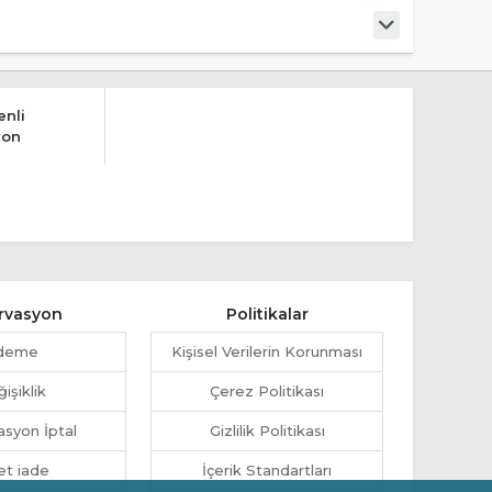
nli
yon
rvasyon
Politikalar
deme
Kişisel Verilerin Korunması
işiklik
Çerez Politikası
syon İptal
Gizlilik Politikası
et iade
İçerik Standartları