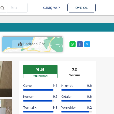
ra
GIRIŞ YAP
ÜYE OL
Haritada Gör
9.8
30
Yorum
Mükemmel
Genel
9.8
Hizmet
9.8
Konum
9.5
Odalar
9.8
Temizlik
9.9
Yemekler
9.2