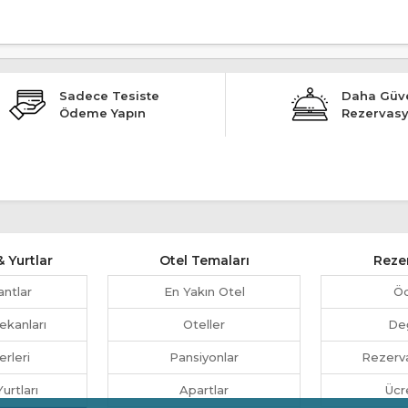
Sadece Tesiste
Daha Güve
Ödeme Yapın
Rezervas
 Yurtlar
Otel Temaları
Reze
antlar
En Yakın Otel
Ö
ekanları
Oteller
Değ
erleri
Pansiyonlar
Rezerva
urtları
Apartlar
Ücr