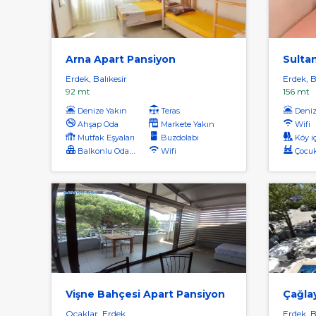
Arna Apart Pansiyon
Sulta
Erdek, Balıkesir
Erdek, B
92 mt
156 mt
Denize Yakın
Teras
Deniz
Ahşap Oda
Markete Yakın
Wifi
Mutfak Eşyaları
Buzdolabı
Köy i
Balkonlu Odalar
Wifi
Çocuk O
Vişne Bahçesi Apart Pansiyon
Çağla
Ocaklar, Erdek
Erdek, B