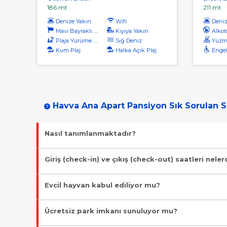
186 mt
211 mt
Denize Yakın
Wifi
Denize
Mavi Bayraklı Plaj
Kıyıya Yakın
Alkol
Plaja Yürüme Mesafesi
Sığ Deniz
Yüzm
Kum Plaj
Halka Açık Plaj
Engel
Havva Ana Apart Pansiyon Sık Sorulan S
Nasıl tanımlanmaktadır?
Tesis Pansiyon statüsündedir. Öne çıkan özellikleri "Wifi, Ba
Giriş (check-in) ve çıkış (check-out) saatleri neler
Giriş en erken 13:00, çıkış en geç 11:00 saatindedir.
Evcil hayvan kabul ediliyor mu?
Malesef, evcil hayvan kabul edilmiyor!
Ücretsiz park imkanı sunuluyor mu?