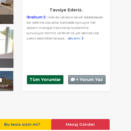
Tavsiye Ederiz.
Ibrahum S :
Aile ile rahatca terxih edilebilecek
bir isletme.cocuklar bahcede oynuyor.her
aksam mangal hazirlanip kullanima
sunuluyor.termiz ve ferah bi yer.denize cok
yakin.kesinlikle tavsiye...
devamı
Tüm Yorumlar
+ Yorum Yaz
toğraf
Bu tesis sizin mi?
Mesaj Gönder