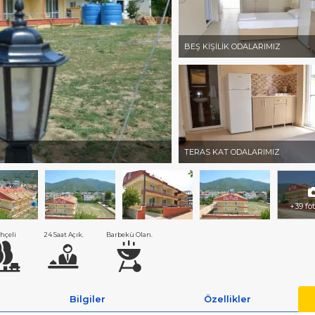
BEŞ KİŞİLİK ODALARIMIZ
TERAS KAT ODALARIMIZ
+39 fo
hçeli
24 Saat Açık.
Barbekü Olan.
Bilgiler
Özellikler