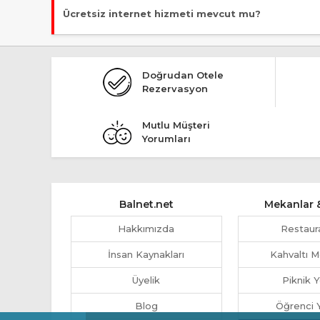
Evet, ücretsiz park imkanı mevcut.
Ücretsiz internet hizmeti mevcut mu?
Evet, ücretsiz internet hizmeti sunuluyor.
Doğrudan Otele
Rezervasyon
Mutlu Müşteri
Yorumları
Balnet.net
Mekanlar &
Hakkımızda
Restaur
İnsan Kaynakları
Kahvaltı M
Üyelik
Piknik Y
Blog
Öğrenci Y