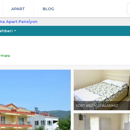
A
APART
BLOG
na Apart Pansi̇yon
ehberi
armara
DÖRT KİŞİLİK ODALARIMIZ