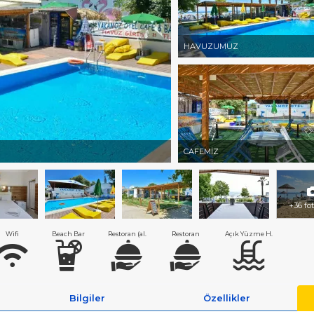
HAVUZUMUZ
CAFEMİZ
+36 fo
Wifi
Beach Bar
Restoran (al.
Restoran
Açık Yüzme H.
Bilgiler
Özellikler