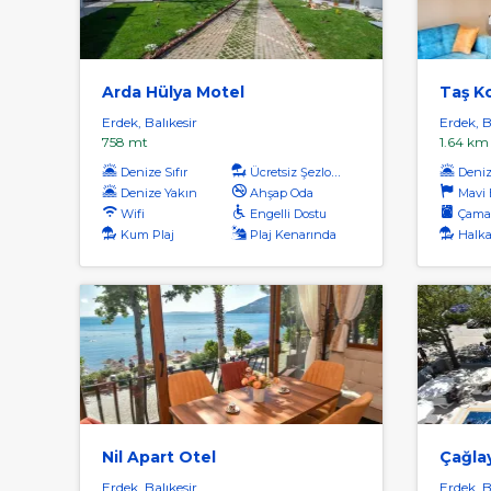
Arda Hülya Motel
Taş K
Erdek, Balıkesir
Erdek, B
758 mt
1.64 km
Denize Sıfır
Ücretsiz Şezlong
Deniz
Denize Yakın
Ahşap Oda
Mavi Ba
Wifi
Engelli Dostu
Çamaşı
Kum Plaj
Plaj Kenarında
Halka
Nil Apart Otel
Çağla
Erdek, Balıkesir
Erdek, B