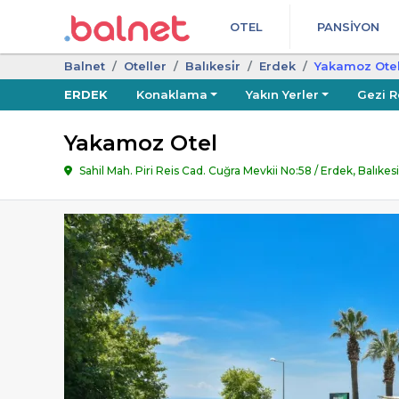
OTEL
PANSIYON
Balnet
Oteller
Balıkesi̇r
Erdek
Yakamoz Ote
ERDEK
Konaklama
Yakın Yerler
Gezi R
Yakamoz Otel
Sahil Mah. Piri Reis Cad. Cuğra Mevkii No:58 / Erdek, Balıkes