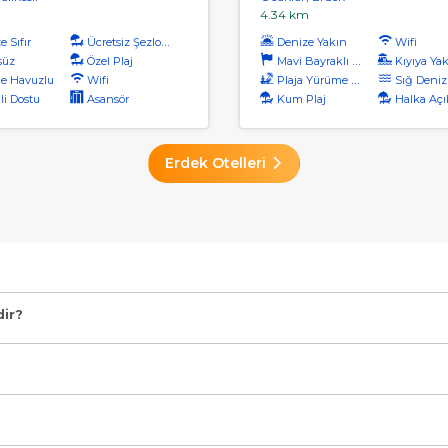
m
4.34 km
 Sıfır
Ücretsiz Şezlong
Denize Yakın
Wifi
süz
Özel Plaj
Mavi Bayraklı Plaj
Kıyıya Ya
e Havuzlu
Wifi
Plaja Yürüme Mesafesi
Sığ Deniz
li Dostu
Asansör
Kum Plaj
Halka Açı
Erdek Otelleri
zme Havuzlu, Klimalı, Wifi, Restoran (alakart)" şeklindedir.
dir?