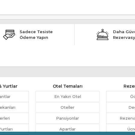
Sadece Tesiste
Daha Güve
Ödeme Yapın
Rezervas
 Yurtlar
Otel Temaları
Reze
antlar
En Yakın Otel
Ö
ekanları
Oteller
Değ
erleri
Pansiyonlar
Rezerva
urtları
Apartlar
Ücr