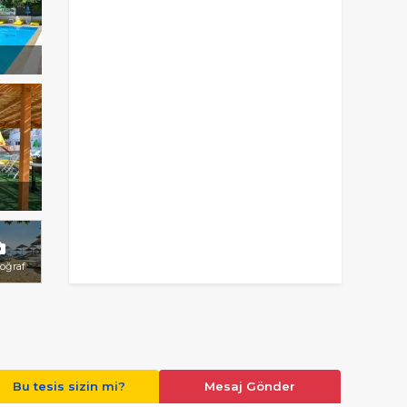
toğraf
Bu tesis sizin mi?
Mesaj Gönder