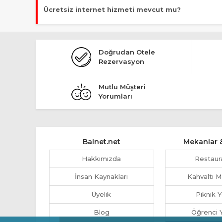
Evet, ücretsiz park imkanı mevcut.
Ücretsiz internet hizmeti mevcut mu?
Evet, ücretsiz internet hizmeti sunuluyor.
Doğrudan Otele
Rezervasyon
Mutlu Müşteri
Yorumları
Balnet.net
Mekanlar &
Hakkımızda
Restaur
İnsan Kaynakları
Kahvaltı M
Üyelik
Piknik Y
Blog
Öğrenci Y