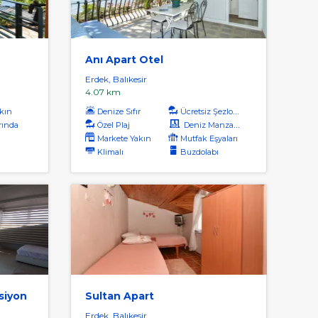
Anı Apart Otel
Erdek, Balıkesir
4.07 km
kın
Denize Sıfır
Ücretsiz Şezlong
rında
Özel Plaj
Deniz Manzaralı
Markete Yakın
Mutfak Eşyaları
Klimalı
Buzdolabı
siyon
Sultan Apart
Erdek, Balıkesir