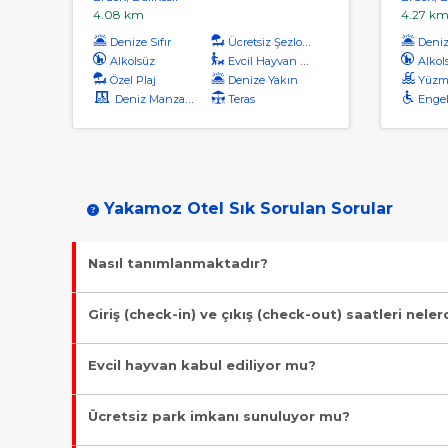
4.08 km
4.27 k
Denize Sıfır
Ücretsiz Şezlong
Denize
Alkolsüz
Evcil Hayvan Kabul
Alkol
Özel Plaj
Denize Yakın
Yüzm
Deniz Manzaralı
Teras
Engel
Yakamoz Otel Sık Sorulan Sorular
Nasıl tanımlanmaktadır?
Tesis Otel statüsündedir. Öne çıkan özellikleri "Özel Plaj, Yü
Giriş (check-in) ve çıkış (check-out) saatleri neler
Giriş en erken 13:00, çıkış en geç 12:00 saatindedir.
Evcil hayvan kabul ediliyor mu?
Malesef, evcil hayvan kabul edilmiyor!
Ücretsiz park imkanı sunuluyor mu?