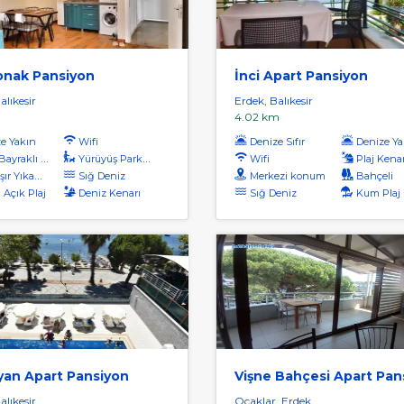
onak Pansiyon
İnci Apart Pansiyon
alıkesir
Erdek, Balıkesir
4.02 km
e Yakın
Wifi
Denize Sıfır
Denize Ya
yraklı Plaj
Yürüyüş Parkuru
Wifi
Plaj Kena
r Yıkama
Sığ Deniz
Merkezi konum
Bahçeli
 Açık Plaj
Deniz Kenarı
Sığ Deniz
Kum Plaj
yan Apart Pansiyon
Vişne Bahçesi Apart Pan
alıkesir
Ocaklar, Erdek