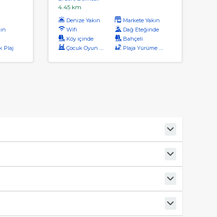
4.45 km
Denize Yakın
Markete Yakın
kın
Wifi
Dağ Eteğinde
Köy içinde
Bahçeli
k Plaj
Çocuk Oyun Alanı
Plaja Yürüme Mesafesi