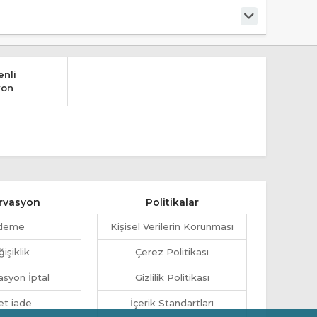
nli
yon
rvasyon
Politikalar
deme
Kişisel Verilerin Korunması
işiklik
Çerez Politikası
syon İptal
Gizlilik Politikası
et iade
İçerik Standartları