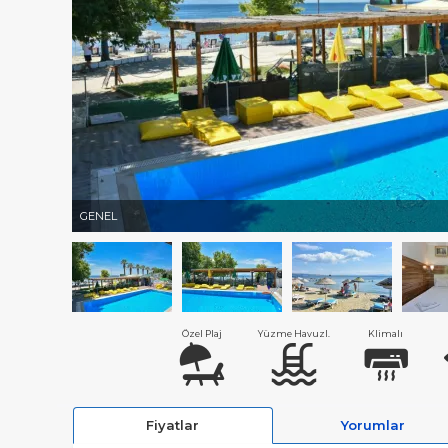
GENEL
Özel Plaj
Yüzme Havuzl.
Klimalı
Fiyatlar
Yorumlar