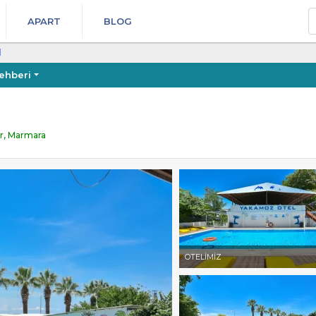
A
APART
BLOG
l
ehberi
ir, Marmara
OTELİMİZ