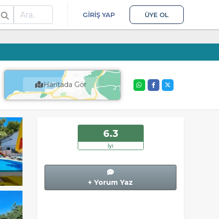
ra
GIRIŞ YAP
ÜYE OL
Haritada Gör
6.3
İyi
+ Yorum Yaz