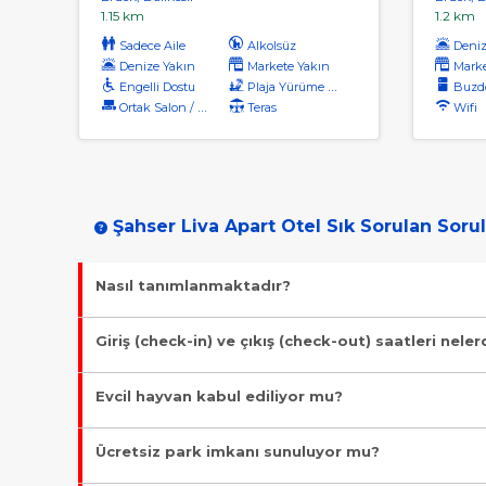
1.15 km
1.2 km
Sadece Aile
Alkolsüz
Deniz
Denize Yakın
Markete Yakın
Marke
Engelli Dostu
Plaja Yürüme Mesafesi
Buzdo
Ortak Salon / Tv Alanı
Teras
Wifi
Şahser Liva Apart Otel Sık Sorulan Sorul
Nasıl tanımlanmaktadır?
Tesis Otel statüsündedir. Öne çıkan özellikleri "Denize Sıfı
Giriş (check-in) ve çıkış (check-out) saatleri neler
Giriş en erken 13:00, çıkış en geç 10:00 saatindedir.
Evcil hayvan kabul ediliyor mu?
Malesef, evcil hayvan kabul edilmiyor!
Ücretsiz park imkanı sunuluyor mu?