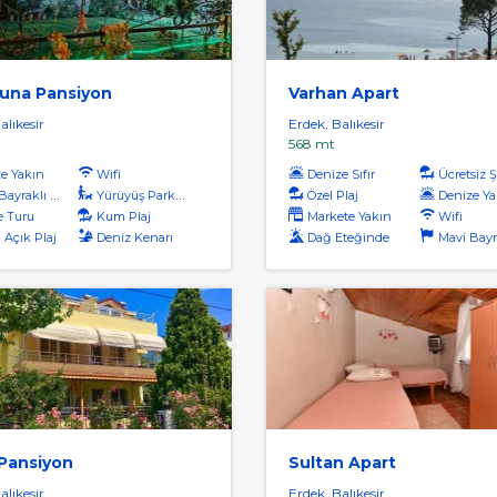
Tuna Pansiyon
Varhan Apart
alıkesir
Erdek, Balıkesir
568 mt
e Yakın
Wifi
Denize Sıfır
Ücretsiz Şe
yraklı Plaj
Yürüyüş Parkuru
Özel Plaj
Denize Ya
 Turu
Kum Plaj
Markete Yakın
Wifi
 Açık Plaj
Deniz Kenarı
Dağ Eteğinde
Mavi Bayrakl
 Pansiyon
Sultan Apart
alıkesir
Erdek, Balıkesir