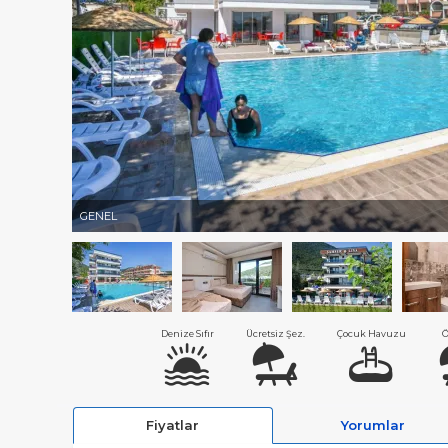
GENEL
Denize Sıfır
Ücretsiz Şez.
Çocuk Havuzu
Ö
Fiyatlar
Yorumlar