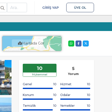
ra
GIRIŞ YAP
ÜYE OL
Haritada Gör
10
5
Yorum
Mükemmel
Genel
10
Hizmet
10
Konum
10
Odalar
10
Temizlik
10
Yemekler
10