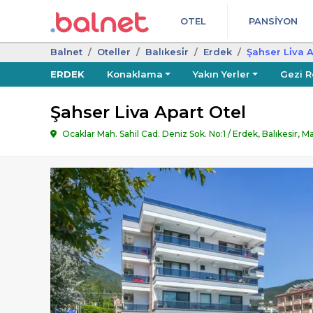
OTEL
PANSIYON
Balnet
Oteller
Balıkesi̇r
Erdek
Şahser Li̇va 
ERDEK
Konaklama
Yakın Yerler
Gezi R
Şahser Liva Apart Otel
Ocaklar Mah. Sahil Cad. Deniz Sok. No:1 / Erdek, Balıkesir, 