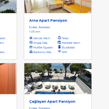
Arna Apart Pansiyon
Erdek, Balıkesir
1.09 km
zlong
Denize Yakın
Teras
kın
Ahşap Oda
Markete Yakın
Mutfak Eşyaları
Buzdolabı
ı Plaj
Balkonlu Odalar
Wifi
Çağlayan Apart Pansiyon
Erdek, Balıkesir