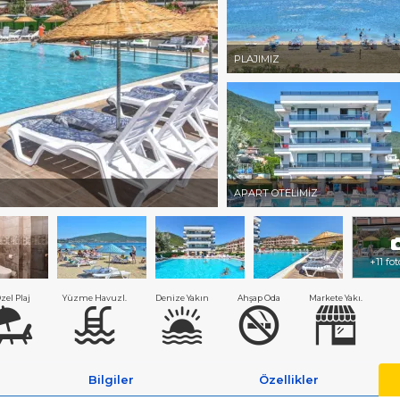
PLAJIMIZ
APART OTELİMİZ
+11 fo
zel Plaj
Yüzme Havuzl.
Denize Yakın
Ahşap Oda
Markete Yakı.
Bilgiler
Özellikler