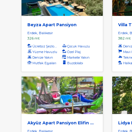
Beyza Apart Pansiyon
Villa 
Erdek, Balıkesir
Erdek, B
326 mt
382 mt
Ücretsiz Şezlong
Çocuk Havuzu
Deniz
Yüzme Havuzlu
Özel Plaj
Mavi Ba
Denize Yakın
Markete Yakın
Tekne
Mutfak Eşyaları
Buzdolabı
Halka
Akyüz Apart Pansiyon Elifin Bahçesi
Lidya
Erdek, Balıkesir
Erdek, B