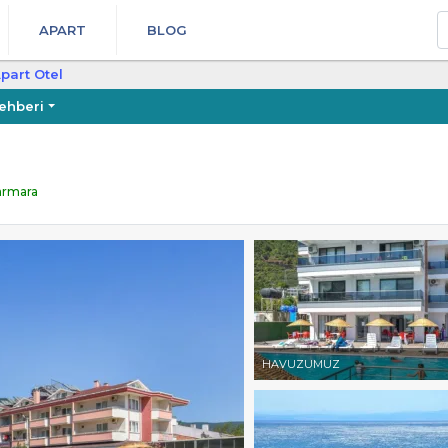
A
APART
BLOG
Apart Otel
ehberi
Marmara
HAVUZUMUZ