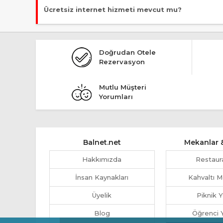
Evet, ücretsiz park imkanı mevcut.
Ücretsiz internet hizmeti mevcut mu?
Evet, ücretsiz internet hizmeti sunuluyor.
Doğrudan Otele
Rezervasyon
Mutlu Müşteri
Yorumları
Balnet.net
Mekanlar &
Hakkımızda
Restaur
İnsan Kaynakları
Kahvaltı M
Üyelik
Piknik Y
Blog
Öğrenci Y