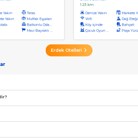
1.23 km
e Yakın
Teras
Denize Yakın
Markete Y
te Yakın
Mutfak Eşyaları
Wifi
Dağ Eteğ
labı
Balkonlu Odalar
Köy içinde
Bahçeli
Mavi Bayraklı Plaj
Çocuk Oyun Alanı
Plaja Yürüme Me
Erdek Otelleri
ar
r, Ücretsiz Şezlong, Çocuk Havuzu, Özel Plaj, Yüzme Havuzlu" şeklindedir.
dir?