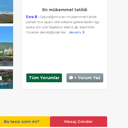
En mükemmel tatildi
Esra B :
Geçirdiğimiz en mükemmel tatildi
şahser liva apart otel ailesine gösterdikleri ilgi
alaka için çok teşekkür ederiz 🙏; kesinlikle
Ocaklar denildiğinde tek...
devamı
Tüm Yorumlar
+ Yorum Yaz
toğraf
Bu tesis sizin mi?
Mesaj Gönder