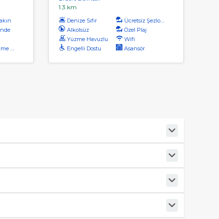
1.3 km
akın
Denize Sıfır
Ücretsiz Şezlong
inde
Alkolsüz
Özel Plaj
Yüzme Havuzlu
Wifi
safesi
Engelli Dostu
Asansör