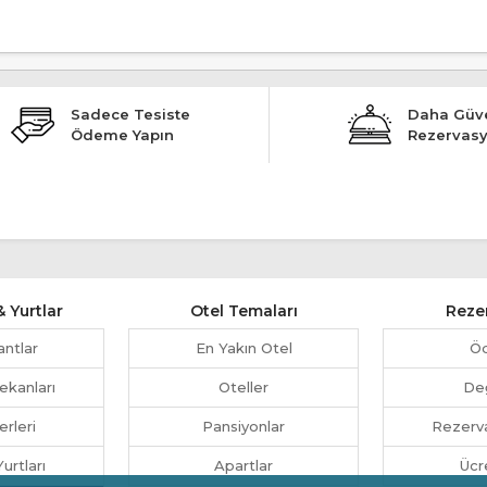
Sadece Tesiste
Daha Güve
Ödeme Yapın
Rezervas
 Yurtlar
Otel Temaları
Reze
antlar
En Yakın Otel
Ö
ekanları
Oteller
Değ
erleri
Pansiyonlar
Rezerva
urtları
Apartlar
Ücr