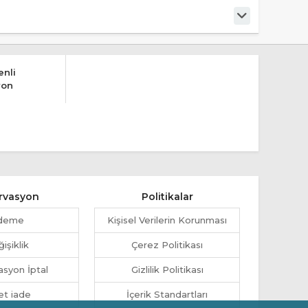
nli
yon
rvasyon
Politikalar
deme
Kişisel Verilerin Korunması
işiklik
Çerez Politikası
syon İptal
Gizlilik Politikası
et iade
İçerik Standartları