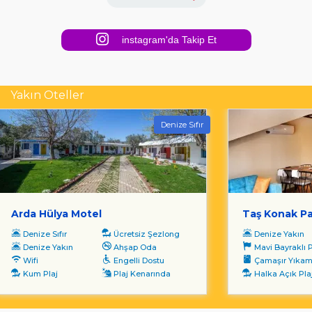
instagram'da Takip Et
Yakın Oteller
Denize Sıfır
Arda Hülya Motel
Taş Konak P
Denize Sıfır
Ücretsiz Şezlong
Denize Yakın
Denize Yakın
Ahşap Oda
Mavi Bayraklı P
Wifi
Engelli Dostu
Çamaşır Yıka
Kum Plaj
Plaj Kenarında
Halka Açık Pla