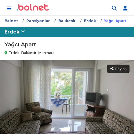
İçeriğe atla
Balnet
Pansi̇yonlar
Balıkesi̇r
Erdek
Yağcı Apart
Erdek
Yağcı Apart
Erdek, Balıkesir, Marmara
Paylaş