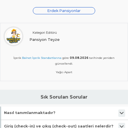
Erdek Pansiyonlar
Kategori Editörü
Pansiyon Teyze
İçerik
Balnet İçerik Standartlarına
göre
09.08.2026
tarihinde yeniden
güncellendi.
Yağcı Apart
Sık Sorulan Sorular
Nasıl tanımlanmaktadır?
Tesis Apart Otel statüsündedir.
Giriş (check-in) ve çıkış (check-out) saatleri nelerdir?