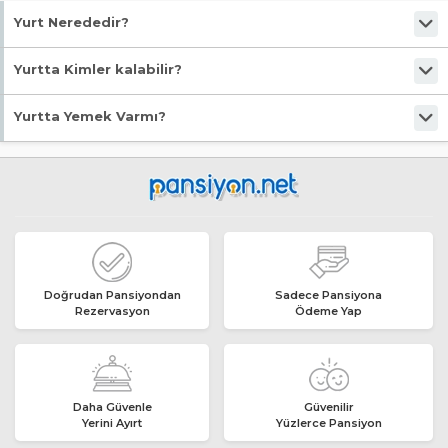
Yurt Nerededir?
Ayvalık Sarımsaklı ilçesindedir.
Yurtta Kimler kalabilir?
Bu yurt Öğrenci Apartı olarak hizmet vermektedir. Öğrenci Apartı
Yurtta Yemek Varmı?
özelliklerini inceleyerek uygunluğuna karar verebilirsiniz.
Bu Öğrenci Apartı öğrencilere Apart hizmeti vermektedir.
Doğrudan Pansiyondan
Sadece Pansiyona
Rezervasyon
Ödeme Yap
Daha Güvenle
Güvenilir
Yerini Ayırt
Yüzlerce Pansiyon