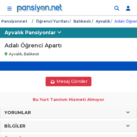
İçeriğe atla
Pansi̇yonnet
Öğrenci̇ Yurtları
Balıkesi̇r
Ayvalık
Adalı Öğren
Ayvalık Pansiyonlar
Adalı Öğrenci Apartı
Ayvalık, Balıkesir
Mesaj Gönder
Bu Yurt Tanıtım Hizmeti Almıyor
YORUMLAR
BILGILER