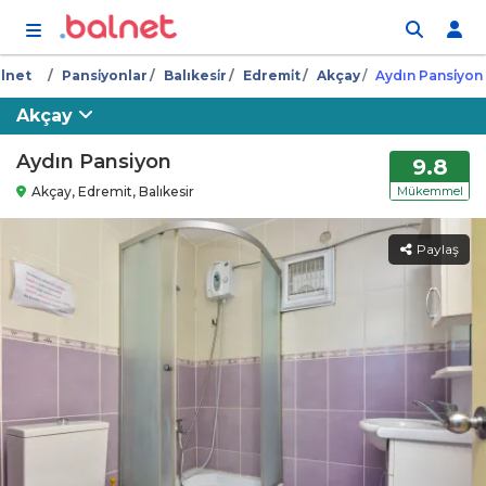
İçeriğe atla
lnet
Pansi̇yonlar
Balıkesi̇r
Edremi̇t
Akçay
Aydın Pansi̇yon
Akçay
Aydın Pansiyon
9.8
Akçay, Edremit, Balıkesir
Mükemmel
Paylaş