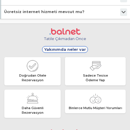
Evet, ücretsiz park imkanı mevcut.
Ücretsiz internet hizmeti mevcut mu?
Evet, ücretsiz internet hizmeti sunuluyor.
Tatile Çıkmadan Önce
Yakınımda neler var
Doğrudan Otele
Sadece Tesise
Rezervasyon
Ödeme Yap
Daha Güvenli
Binlerce Mutlu Müşteri Yorumları
Rezervasyon