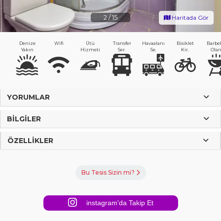
2
/
15
Haritada Gör
Denize
Wifi
Ütü
Transfer
Havaalanı
Bisiklet
Barbe
Yakın
Hizmeti
Ser.
Se.
Kir.
Olan
YORUMLAR
BILGILER
ÖZELLIKLER
Bu Tesis Sizin mi?
instagram'da Takip Et