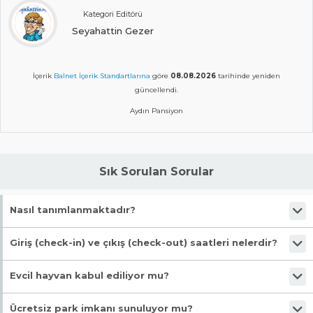
Kategori Editörü
Seyahattin Gezer
İçerik
Balnet İçerik Standartlarına
göre
08.08.2026
tarihinde yeniden
güncellendi.
Aydın Pansiyon
Sık Sorulan Sorular
Nasıl tanımlanmaktadır?
Tesis Pansiyon statüsündedir. Öne çıkan özellikleri "Denize Yakın, Wifi,
Giriş (check-in) ve çıkış (check-out) saatleri nelerdir?
Bisiklet Kiralama, Barbekü Olanağı, Ortak Salon / Tv Alanı" şeklindedir.
Giriş en erken 13:00, çıkış en geç 10:00 saatindedir.
Evcil hayvan kabul ediliyor mu?
Malesef, evcil hayvan kabul edilmiyor!
Ücretsiz park imkanı sunuluyor mu?