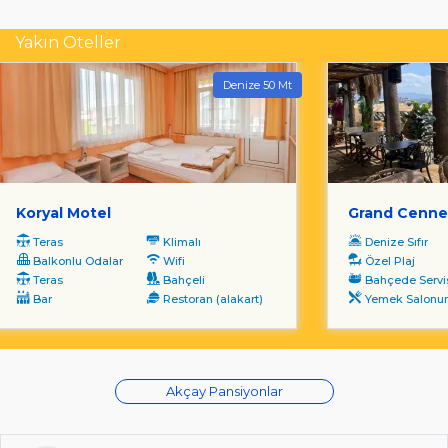
Yakın Oteller
Denize 50 Mt
Koryal Motel
Grand Cenne
Teras
Klimalı
Denize Sıfır
Balkonlu Odalar
Wifi
Özel Plaj
Teras
Bahçeli
Bahçede Servi
Bar
Restoran (alakart)
Yemek Salonunda S
Akçay Pansiyonlar