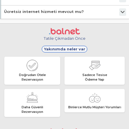
Evet, ücretsiz park imkanı mevcut.
Ücretsiz internet hizmeti mevcut mu?
Evet, ücretsiz internet hizmeti sunuluyor.
Tatile Çıkmadan Önce
Yakınımda neler var
Doğrudan Otele
Sadece Tesise
Rezervasyon
Ödeme Yap
Daha Güvenli
Binlerce Mutlu Müşteri Yorumları
Rezervasyon