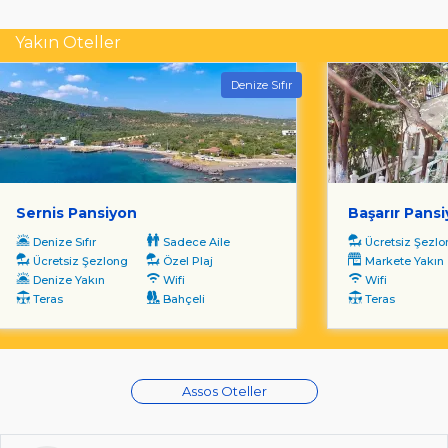
Yakın Oteller
Denize Sıfır
Sernis Pansiyon
Başarır Pans
Denize Sıfır
Sadece Aile
Ücretsiz Şezl
Ücretsiz Şezlong
Özel Plaj
Markete Yakın
Denize Yakın
Wifi
Wifi
Teras
Bahçeli
Teras
Assos Oteller