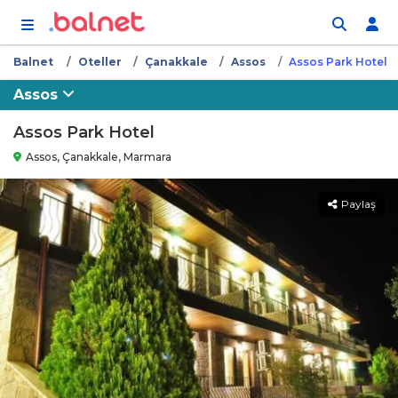
İçeriğe atla
Balnet
Oteller
Çanakkale
Assos
Assos Park Hotel
Assos
Assos Park Hotel
Assos, Çanakkale, Marmara
Paylaş