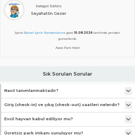
Kategori Editörü
Seyahattin Gezer
İçerik
Balnet İçerik Standartlarına
göre
10.08.2026
tarihinde yeniden
güncellendi.
Assos Park Hotel
Sık Sorulan Sorular
Nasıl tanımlanmaktadır?
Tesis Otel statüsündedir. Öne çıkan özellikleri "Denize Sıfır, Ücretsiz
Giriş (check-in) ve çıkış (check-out) saatleri nelerdir?
Şezlong, Çocuk Havuzu, Özel Plaj, Yüzme Havuzlu" şeklindedir.
Giriş en erken 14:00, çıkış en geç 12:00 saatindedir.
Evcil hayvan kabul ediliyor mu?
Malesef, evcil hayvan kabul edilmiyor!
Ücretsiz park imkanı sunuluyor mu?