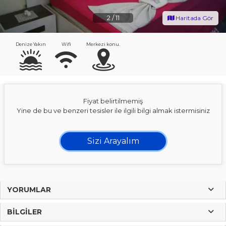
2
/
11
Haritada Gör
Denize Yakın
Wifi
Merkezi konu.
Fiyat belirtilmemiş
Yine de bu ve benzeri tesisler ile ilgili bilgi almak istermisiniz
Sizi Arayalım
YORUMLAR
BILGILER