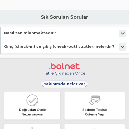
Sık Sorulan Sorular
Nasıl tanımlanmaktadır?
Tesis Kiralık Yazlık statüsündedir. Öne çıkan özellikleri "Denize Yakın,
Giriş (check-in) ve çıkış (check-out) saatleri nelerdir?
Wifi, Merkezi konum" şeklindedir.
Giriş en erken 13:00, çıkış en geç 10:30 saatindedir.
Tatile Çıkmadan Önce
Yakınımda neler var
Doğrudan Otele
Sadece Tesise
Rezervasyon
Ödeme Yap