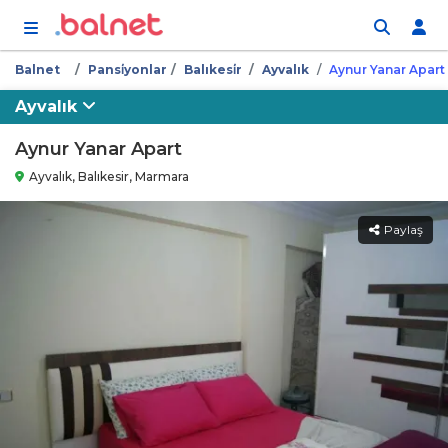
İçeriğe atla
Balnet
Pansi̇yonlar
Balıkesi̇r
Ayvalık
Aynur Yanar Apart
Ayvalık
Aynur Yanar Apart
Ayvalık, Balıkesir, Marmara
Paylaş