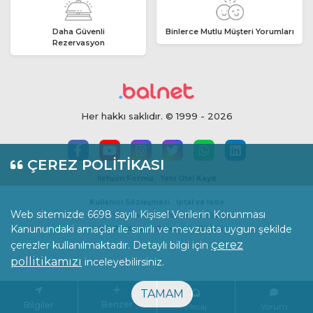
Daha Güvenli
Binlerce Mutlu Müşteri Yorumları
Rezervasyon
Her hakkı saklıdır. © 1999 - 2026
ÇEREZ POLİTİKASI
İletişim Formu
Yeni Otel Kayıt
Kullanıcı Sözleşmesi
İptal ve İade
Web sitemizde 6698 sayılı Kişisel Verilerin Korunması
İçerik Standartları
Yorum Politikası
Kanunundaki amaçlar ile sınırlı ve mevzuata uygun şekilde
KVKK Politikası
Çerezler
Gizlilik
çerez
çerezler kullanılmaktadır. Detaylı bilgi için
pollitikamızı
inceleyebilirsiniz.
TAMAM
Benzer
Bilgiler
Mesaj
Yorum