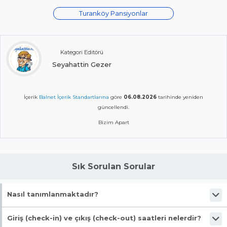
Turanköy Pansiyonlar
Kategori Editörü
Seyahattin Gezer
İçerik
Balnet İçerik Standartlarına
göre
06.08.2026
tarihinde yeniden
güncellendi.
Bizim Apart
Sık Sorulan Sorular
Nasıl tanımlanmaktadır?
Tesis Otel statüsündedir. Öne çıkan özellikleri "Denize Yakın, Wifi,
Giriş (check-in) ve çıkış (check-out) saatleri nelerdir?
Halka Açık Plaj, Plaj Kenarında, Deniz Kenarı" şeklindedir.