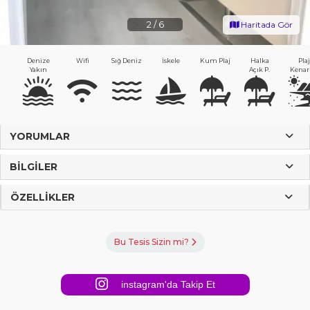
2
/
6
Haritada Gör
Denize
Wifi
Sığ Deniz
İskele
Kum Plaj
Halka
Plaj
Yakın
Açık P.
Kenar
YORUMLAR
BILGILER
ÖZELLIKLER
Bu Tesis Sizin mi?
instagram'da Takip Et