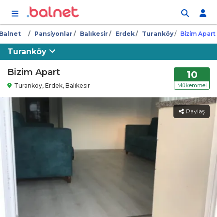
İçeriğe atla
Balnet
Pansi̇yonlar
Balıkesi̇r
Erdek
Turanköy
Bi̇zi̇m Apart
Turanköy
Bizim Apart
10
Turanköy, Erdek, Balıkesir
Mükemmel
Paylaş