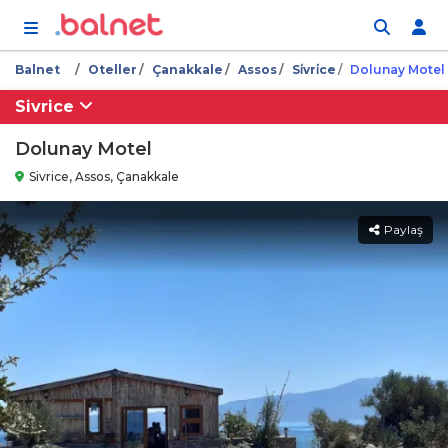
İçeriğe atla
Balnet
Oteller
Çanakkale
Assos
Si̇vri̇ce
Dolunay Motel
Sivrice
Dolunay Motel
Sivrice, Assos, Çanakkale
Paylaş