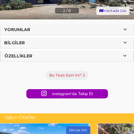
2
/
8
Haritada Gör
YORUMLAR
BILGILER
ÖZELLIKLER
Bu Tesis Sizin mi?
instagram'da Takip Et
Yakın Oteller
Denize Sıfır