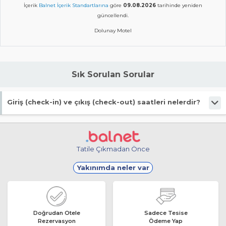
İçerik
Balnet İçerik Standartlarına
göre
09.08.2026
tarihinde yeniden
güncellendi.
Dolunay Motel
Sık Sorulan Sorular
Giriş (check-in) ve çıkış (check-out) saatleri nelerdir?
Giriş en erken 14:00, çıkış en geç 11:00 saatindedir.
Tatile Çıkmadan Önce
Yakınımda neler var
Doğrudan Otele
Sadece Tesise
Rezervasyon
Ödeme Yap