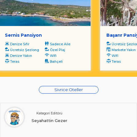
Sernis Pansiyon
Başarır Pans
Denize Sıfır
Sadece Aile
Ücretsiz Şezl
Ücretsiz Şezlong
Özel Plaj
Markete Yakın
Denize Yakın
Wifi
Wifi
Teras
Bahçeli
Teras
Sivrice Oteller
Kategori Editörü
Seyahattin Gezer