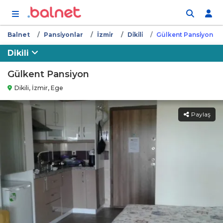
İçeriğe atla
Balnet
Pansi̇yonlar
İzmi̇r
Di̇ki̇li̇
Gülkent Pansi̇yon
Dikili
Gülkent Pansiyon
Dikili, İzmir, Ege
Paylaş