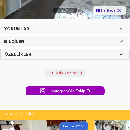
2
/
4
Haritada Gör
YORUMLAR
BILGILER
ÖZELLIKLER
Bu Tesis Sizin mi?
instagram'da Takip Et
Yakın Oteller
Denize 300 Mt