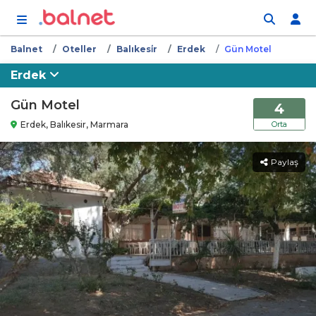
İçeriğe atla
Balnet
Oteller
Balıkesi̇r
Erdek
Gün Motel
Erdek
Gün Motel
4
Erdek, Balıkesir, Marmara
Orta
Paylaş