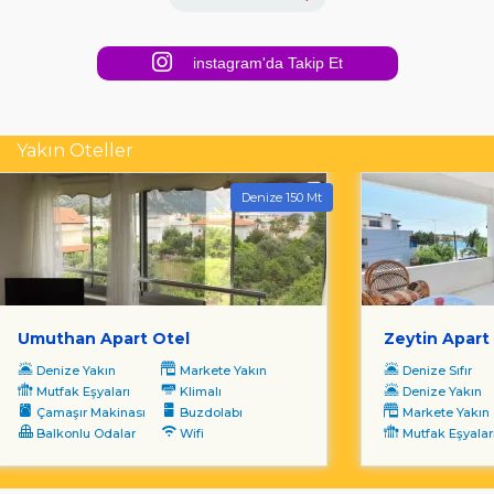
instagram'da Takip Et
Yakın Oteller
Denize 150 Mt
Umuthan Apart Otel
Zeytin Apart
Denize Yakın
Markete Yakın
Denize Sıfır
Mutfak Eşyaları
Klimalı
Denize Yakın
Çamaşır Makinası
Buzdolabı
Markete Yakın
Balkonlu Odalar
Wifi
Mutfak Eşyalar