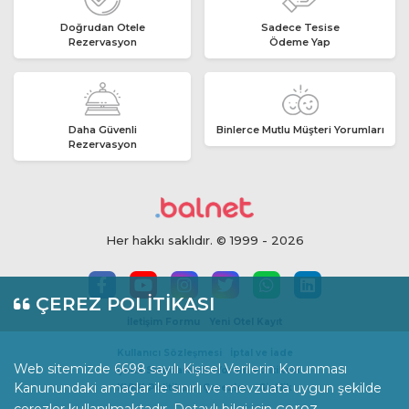
Doğrudan Otele
Sadece Tesise
Rezervasyon
Ödeme Yap
Daha Güvenli
Binlerce Mutlu Müşteri Yorumları
Rezervasyon
Her hakkı saklıdır. © 1999 - 2026
ÇEREZ POLİTİKASI
İletişim Formu
Yeni Otel Kayıt
Kullanıcı Sözleşmesi
İptal ve İade
Web sitemizde 6698 sayılı Kişisel Verilerin Korunması
İçerik Standartları
Yorum Politikası
Kanunundaki amaçlar ile sınırlı ve mevzuata uygun şekilde
KVKK Politikası
Çerezler
Gizlilik
çerez