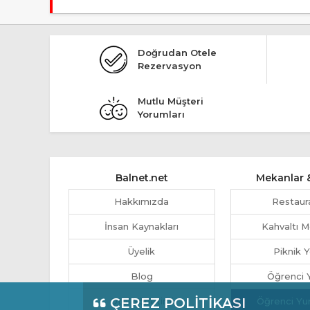
Tesis Tiny Hause statüsündedir.
Doğrudan Otele
Rezervasyon
Mutlu Müşteri
Yorumları
Balnet.net
Mekanlar &
Hakkımızda
Restaur
İnsan Kaynakları
Kahvaltı M
Üyelik
Piknik Y
Blog
Öğrenci Y
ÇEREZ POLİTİKASI
Otel Yönetimi
Öğrenci Yu