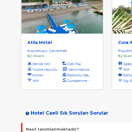
Atila Motel
Cura 
Küçükkuyu, Çanakkale
Küçükku
82.06 km
82.16 k
Denize Sıfır
Özel Plaj
Sadec
Yüzme Havuzlu
Deniz Manzaralı
Wifi
Klimalı
Balkonlu Odalar
Bahçe
Wifi
Güneşlenme Terası
Sığ D
Hotel Caeli Sık Sorulan Sorular
Nasıl tanımlanmaktadır?