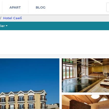
A
APART
BLOG
Hotel Caeli̇
ler