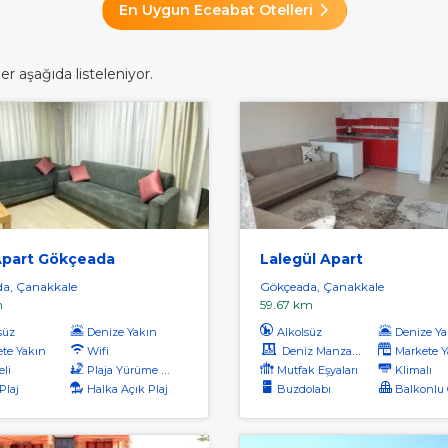
En Uygun Eceabat Otelleri
r aşağıda listeleniyor.
Apart Gökçeada
Lalegül Apart
a, Çanakkale
Gökçeada, Çanakkale
m
59.67 km
süz
Denize Yakın
Alkolsüz
Denize Ya
te Yakın
Wifi
Deniz Manzaralı
Markete Y
li
Plaja Yürüme Mesafesi
Mutfak Eşyaları
Klimalı
Plaj
Halka Açık Plaj
Buzdolabı
Balkonlu O