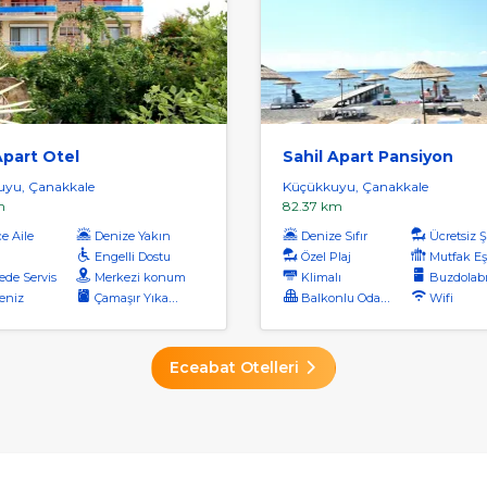
Apart Otel
Sahil Apart Pansiyon
yu, Çanakkale
Küçükkuyu, Çanakkale
m
82.37 km
e Aile
Denize Yakın
Denize Sıfır
Ücretsiz Şe
Engelli Dostu
Özel Plaj
Mutfak Eş
de Servis
Merkezi konum
Klimalı
Buzdolab
eniz
Çamaşır Yıkama
Balkonlu Odalar
Wifi
Eceabat Otelleri