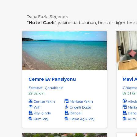
Daha Fazla Seçenek
"Hotel Caeli"
yakınında bulunan, benzer diğer tesisle
Cemre Ev Pansiyonu
Mavi 
Eceabat, Çanakkale
Gökçead
29.52 km
59.31 k
Denize Yakın
Markete Yakın
Alkol
Wifi
Engelli Dostu
Marke
Köy içinde
Bahçeli
Bahçe
Kum Plaj
Halka Açık Plaj
Kum 