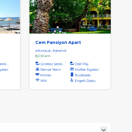
Cem Pansiyon Apart
Altınoluk, Edremit
82.51 km
zlong
Ücretsiz Şezlong
Özel Plaj
yaları
Denize Yakın
Mutfak Eşyaları
ı
Klimalı
Buzdolabı
Wifi
Engelli Dostu