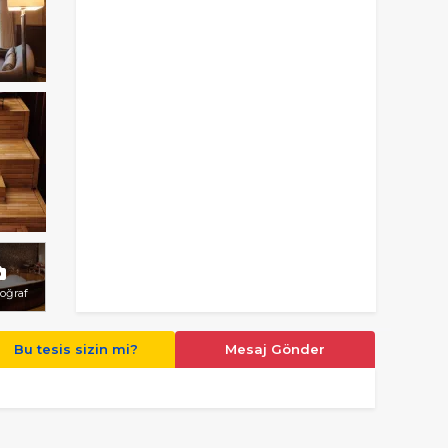
toğraf
Bu tesis sizin mi?
Mesaj Gönder