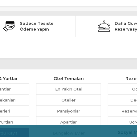
Sadece Tesiste
Daha Güve
Ödeme Yapın
Rezervas
 Yurtlar
Otel Temaları
Reze
antlar
En Yakın Otel
Ö
ekanları
Oteller
Değ
erleri
Pansiyonlar
Rezerva
urtları
Apartlar
Ücr
Sosyal 
rdu Kayıt
Bungalow Evler