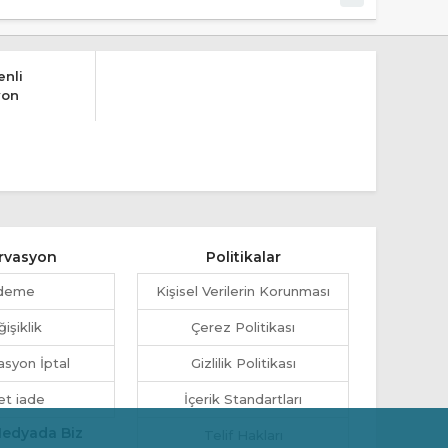
nli
yon
rvasyon
Politikalar
deme
Kişisel Verilerin Korunması
işiklik
Çerez Politikası
syon İptal
Gizlilik Politikası
et iade
İçerik Standartları
Medyada Biz
Telif Hakları