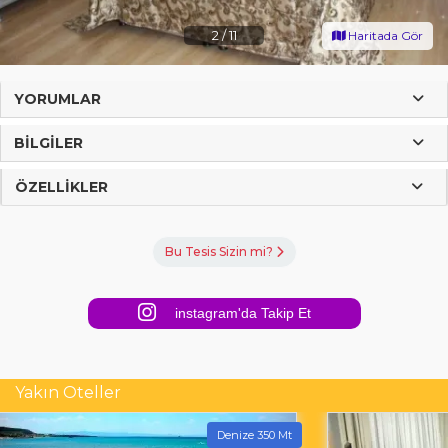
2
/
11
Haritada Gör
YORUMLAR
BILGILER
ÖZELLIKLER
Bu Tesis Sizin mi?
instagram'da Takip Et
Yakın Oteller
Denize 350 Mt