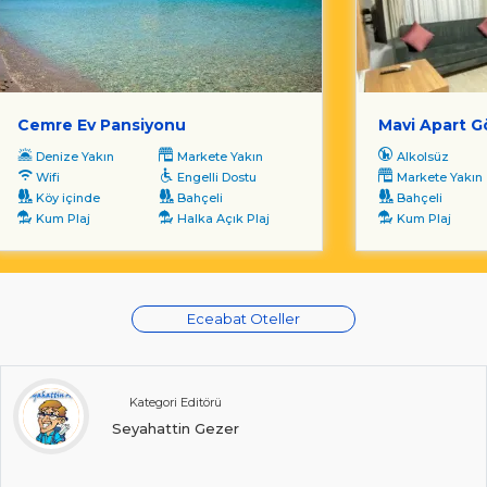
Cemre Ev Pansiyonu
Mavi Apart 
Denize Yakın
Markete Yakın
Alkolsüz
Wifi
Engelli Dostu
Markete Yakın
Köy içinde
Bahçeli
Bahçeli
Kum Plaj
Halka Açık Plaj
Kum Plaj
Eceabat Oteller
Kategori Editörü
Seyahattin Gezer