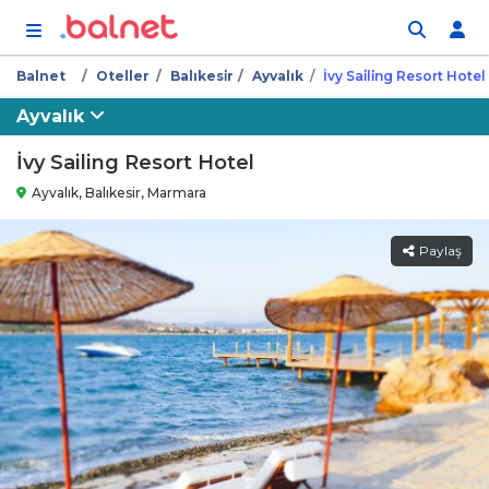
İçeriğe atla
Balnet
Oteller
Balıkesi̇r
Ayvalık
İvy Sai̇li̇ng Resort Hotel
Ayvalık
İvy Sailing Resort Hotel
Ayvalık, Balıkesir, Marmara
Paylaş