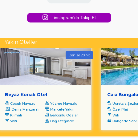
instagram'da Takip Et
Yakın Oteller
Denize 20 Mt
Beyaz Konak Otel
Gaia Bungalo
Çocuk Havuzu
Yüzme Havuzlu
Ücretsiz Şezl
Deniz Manzaralı
Markete Yakın
Özel Plaj
Klimalı
Balkonlu Odalar
Wifi
Wifi
Dağ Eteğinde
Bahçede Servi