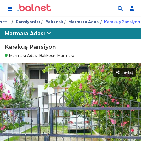
İçeriğe atla
net
Pansi̇yonlar
Balıkesi̇r
Marmara Adası
Karakuş Pansi̇yon
Marmara Adası
Karakuş Pansiyon
Marmara Adası, Balıkesir, Marmara
Paylaş