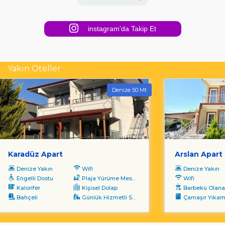
instagram'da Takip Et
Yakın Oteller
Denize 50 Mt
Karadüz Apart
Arslan Apart 
Denize Yakın
Wifi
Denize Yakın
Engelli Dostu
Plaja Yürüme Mesafesi
Wifi
Kalorifer
Kişisel Dolap
Barbekü Olana
Bahçeli
Günlük Hizmetli Servisi
Çamaşır Yıka