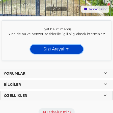
2
/
12
Haritada Gör
Fiyat belirtilmemiş
Yine de bu ve benzeri tesisler ile ilgili bilgi almak istermisiniz
Sizi Arayalım
YORUMLAR
BILGILER
ÖZELLIKLER
Bu Tesis Sizin mi?