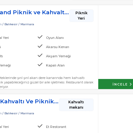
Naturland Piknik ve Kahvaltı Alanı
Piknik
Yeri
ı / Balıkesir / Marmara
l Yeri
Oyun Alanı
ü
Akarsu Kenarı
tı
Akşam Yemeği
Yemeği
Kapalı Alan
teklerinde şırıl şırıl akan dere kanarında hem kahvaltı
 yapabileceğiniz güzel bir aile işletmesi. Restaurant olarak
İNCELE
riyor.
Ayazlı Kahvaltı Ve Piknik Yeri
Kahvaltı
mekanı
ı / Balıkesir / Marmara
l Yeri
Et Restorant