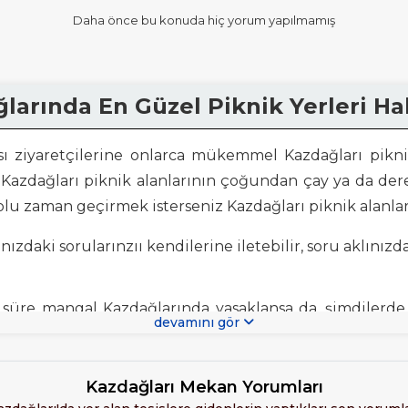
Daha önce bu konuda hiç yorum yapılmamış
larında En Güzel Piknik Yerleri H
ası ziyaretçilerine onlarca mükemmel Kazdağları pikni
n Kazdağları piknik alanlarının çoğundan çay ya da dere
 dolu zaman geçirmek isterseniz Kazdağları piknik alanla
ızdaki sorularınzıı kendilerine iletebilir, soru aklınızdak
r süre mangal Kazdağlarında yasaklansa da, şimdilerd
devamını gör
k
yapabileceğiniz alan mevcut. Bunların bir çoğu PİKNİK
Kazdağları Mekan Yorumları
afede bir piknik yeri. Yamaçtan akan bol ve buz gibi su 