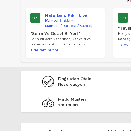
K
Orman Müdürlüğü’nce işletilen piknik alanı i
Naturland Piknik ve
Şahinderesi Kanyonu Piknik Yerleri :
Kazd
9.9
9.9
Kahvaltı Alanı
kaynak suları ve bol ağaçlı bir piknik yeri o
Marmara / Balıkesir / Kazdağları
"Tavs
"Serin Ve Güzel Bi Yerl"
Her şey
Serin bir dere kanarında, kahvaltı ve
kazdağ
piknik alanı. Ailece işletilen temiz bir
mükemm
+ deva
mekan. Gün boyu ailece zaman
+ devamını gör
geçirebilir, Akşam yemeğinden sonra
girmek isteyeceğiniz ağaç gölgesi altında
Doğrudan Otele
Rezervasyon
Mutlu Müşteri
Yorumları