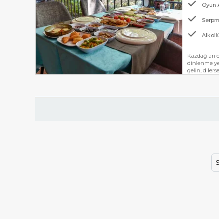
Oyun 
Serpm
Alkoll
Kazdağları e
dinlenme yer
gelin, diler
S