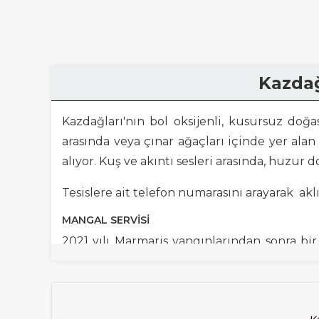
Kazdağ
Kazdağları'nın bol oksijenli, kusursuz doğ
arasında veya çınar ağaçları içinde yer ala
alıyor. Kuş ve akıntı sesleri arasında, huzur
Tesislere ait telefon numarasını arayarak aklın
MANGAL SERVISI
2021 yılı Marmaris yangınlarından sonra bi
Kazdağlarında 50 ye yakın
mangal ile pikni
PINARBAŞI PIKNIK YERI
Güre Köyü sınırları içinde, Akçay’a 6 km mes