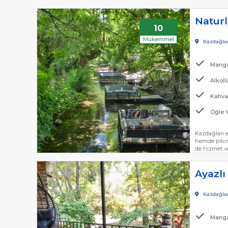
10
Mükemmel
Kazdağlar
Manga
Alkoll
Kahval
Öğle 
Kazdağları e
hemde piknik
de hizmet ve
Kazdağlar
Manga