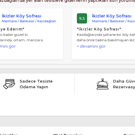
azdağları'da yer alan tesislere gidenlerin yaptıkları son yorumla
çinde Alabalık üretilen bir çiftlik de bulunuyor.
İkizler Köy Sofrası
İkizler Köy Sofrası
ağları’nın Altınoluk bölgesinde bulunan Şahinderesi 
9.5
Marmara / Balıkesir / Kazdağları
Marmara / Balıkesir / Kaz
lan kanyonun ayrıca bir konaklama tesisi ve restoranı me
iye Ederim"
"İkizler Köy Sofrası"
 o kadar güzel ki
Kazdağlarında şahane bir köy kahv
larında, ortam, manzara
daha önce tadına bakılmayan lezz
el. Tavsiye ederim.
sofrada. Manzara çok güzel, doğa 
mını gör
+ devamını gör
Güleryüzlü ve samimi hizmet. Ka
için kesinlikle tavsiye ederiz.
Sadece Tesiste
Daha Güve
Ödeme Yapın
Rezervas