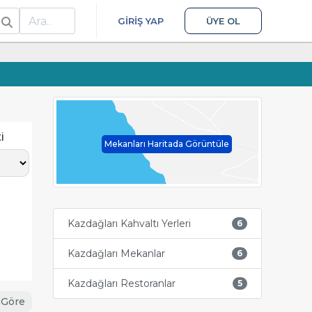
ra
GIRIŞ YAP
ÜYE OL
i
Mekanları Haritada Görüntüle
Kazdağları Kahvaltı Yerleri
6
Kazdağları Mekanlar
6
Kazdağları Restoranlar
5
 Göre