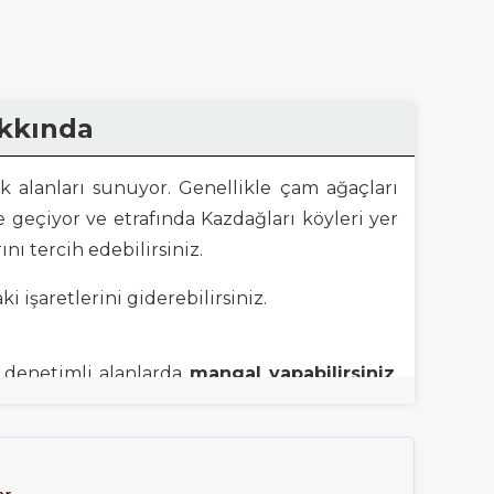
akkında
k alanları sunuyor. Genellikle çam ağaçları
 geçiyor ve etrafında Kazdağları köyleri yer
rını tercih edebilirsiniz.
i işaretlerini giderebilirsiniz.
e denetimli alanlarda
mangal yapabilirsiniz
.
 YERİ olarak adlandırılıyor.
yaz aylarında serinlemek için ideal bir köşe.