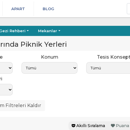
A
APART
BLOG
Gezi Rehberi
Mekanlar
ında Piknik Yerleri
e
Konum
Tesis Konsept
i
 Filtreleri Kaldır
Akıllı Sıralama
Puana