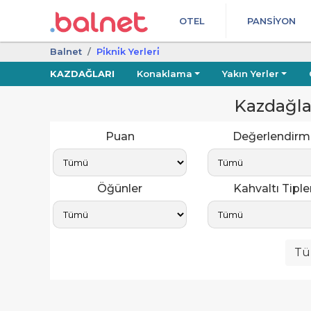
OTEL
PANSIYON
Balnet
Pi̇kni̇k Yerleri̇
KAZDAĞLARI
Konaklama
Yakın Yerler
Kazdağlar
Puan
Değerlendirm
Öğünler
Kahvaltı Tipler
Tüm