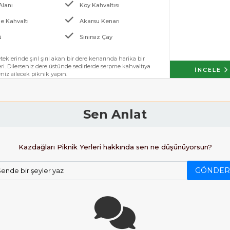
Alanı
Köy Kahvaltısı
e Kahvaltı
Akarsu Kenarı
ü
Sınırsız Çay
teklerinde şırıl şırıl akan bir dere kenarında harika bir
i. Dilerseniz dere üstünde sedirlerde serpme kahvaltıya
İNCELE
seniz ailecek piknik yapın.
Sen Anlat
Kazdağları Piknik Yerleri hakkında sen ne düşünüyorsun?
GÖNDER
ende bir şeyler yaz