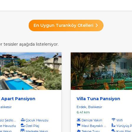
En Uygun Turanköy Otelleri
tesisler aşağıda listeleniyor.
 Apart Pansiyon
Villa Tuna Pansiyon
alıkesir
Erdek, Balıkesir
6.41 km
iz Şezlong
Çocuk Havuzu
Denize Yakın
Wifi
e Havuzlu
Özel Plaj
Mavi Bayraklı Plaj
Yürüyüş Par
e Yakın
Markete Yakın
Tekne Turu
Kum Plaj