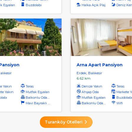
k Eşyaları
Buzdolabı
Halka Açık Plaj
Deniz Ken
 Pansiyon
Arna Apart Pansiyon
alıkesir
Erdek, Balıkesir
6.62 km
e Yakın
Teras
Denize Yakın
Teras
te Yakın
Mutfak Eşyaları
Ahşap Oda
Markete Y
labı
Balkonlu Odalar
Mutfak Eşyaları
Buzdolab
Mavi Bayraklı Plaj
Balkonlu Odalar
Wifi
Turanköy Otelleri