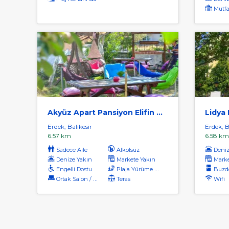
Mutfa
Akyüz Apart Pansiyon Elifin Bahçesi
Lidya
Erdek, Balıkesir
Erdek, B
6.57 km
6.58 km
Sadece Aile
Alkolsüz
Deniz
Denize Yakın
Markete Yakın
Marke
Engelli Dostu
Plaja Yürüme Mesafesi
Buzdo
Ortak Salon / Tv Alanı
Teras
Wifi