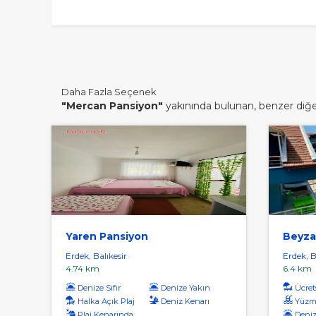
Daha Fazla Seçenek
"Mercan Pansiyon"
yakınında bulunan, benzer diğer 
Yaren Pansiyon
Beyza
Erdek, Balıkesir
Erdek, B
4.74 km
6.4 km
Denize Sıfır
Denize Yakın
Ücrets
Halka Açık Plaj
Deniz Kenarı
Yüzm
Plaj Kenarında
Deniz