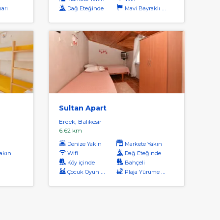
arı
Dağ Eteğinde
Mavi Bayraklı Plaj
Sultan Apart
Erdek, Balıkesir
6.62 km
Denize Yakın
Markete Yakın
akın
Wifi
Dağ Eteğinde
ı
Köy içinde
Bahçeli
Çocuk Oyun Alanı
Plaja Yürüme Mesafesi