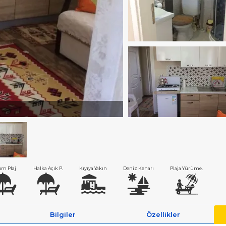
m Plaj
Halka Açık P.
Kıyıya Yakın
Deniz Kenarı
Plaja Yürüme.
Bilgiler
Özellikler