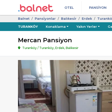
OTEL
PANSIYON
Balnet
Pansi̇yonlar
Balıkesi̇r
Erdek
Turankö
TURANKÖY
Konaklama
Yakın Yerler
Ge
Mercan Pansiyon
Turanköy / Turanköy, Erdek, Balıkesir