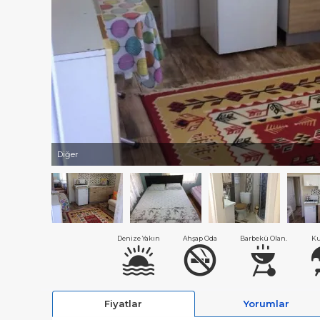
Diğer
Denize Yakın
Ahşap Oda
Barbekü Olan.
Ku
Fiyatlar
Yorumlar