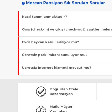
Mercan Pansiyon Sık Sorulan Sorular
Nasıl tanımlanmaktadır?
Tesis Pansiyon statüsündedir. Öne çıkan özellikleri "Denize 
Giriş (check-in) ve çıkış (check-out) saatleri neler
Giriş en erken 12:00, çıkış en geç 10:00 saatindedir.
Evcil hayvan kabul ediliyor mu?
Malesef, evcil hayvan kabul edilmiyor!
Ücretsiz park imkanı sunuluyor mu?
Evet, ücretsiz park imkanı mevcut.
Ücretsiz internet hizmeti mevcut mu?
Evet, ücretsiz internet hizmeti sunuluyor.
Doğrudan Otele
Rezervasyon
Mutlu Müşteri
Yorumları