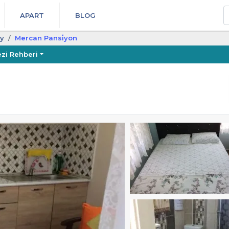
A
APART
BLOG
y
Mercan Pansi̇yon
zi Rehberi