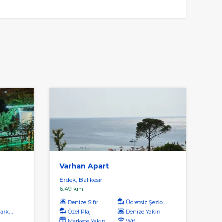
Varhan Apart
Erdek, Balıkesir
6.49 km
Denize Sıfır
Ücretsiz Şezlong
kuru
Özel Plaj
Denize Yakın
Markete Yakın
Wifi