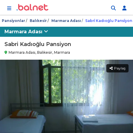
İçeriğe atla
Pansi̇yonlar
Balıkesi̇r
Marmara Adası
Sabri̇ Kadıoğlu Pansi̇yon
Marmara Adası
Sabri Kadıoğlu Pansiyon
Marmara Adası, Balıkesir, Marmara
Paylaş