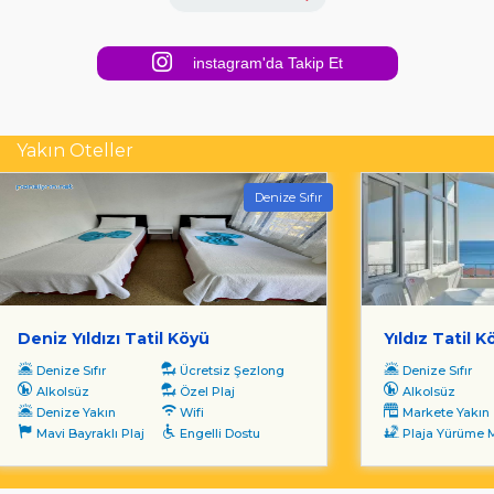
instagram'da Takip Et
Yakın Oteller
Denize Sıfır
Deniz Yıldızı Tatil Köyü
Yıldız Tatil K
Denize Sıfır
Ücretsiz Şezlong
Denize Sıfır
Alkolsüz
Özel Plaj
Alkolsüz
Denize Yakın
Wifi
Markete Yakın
Mavi Bayraklı Plaj
Engelli Dostu
Plaja Yürüme Mesa