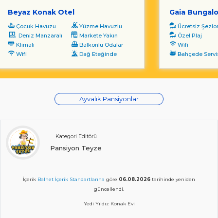
Beyaz Konak Otel
Gaia Bungalo
Çocuk Havuzu
Yüzme Havuzlu
Ücretsiz Şezl
Deniz Manzaralı
Markete Yakın
Özel Plaj
Klimalı
Balkonlu Odalar
Wifi
Wifi
Dağ Eteğinde
Bahçede Servi
Ayvalık Pansiyonlar
Kategori Editörü
Pansiyon Teyze
İçerik
Balnet İçerik Standartlarına
göre
06.08.2026
tarihinde yeniden
güncellendi.
Yedi Yıldız Konak Evi