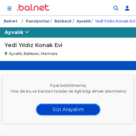
İçeriğe atla
Balnet
Pansi̇yonlar
Balıkesi̇r
Ayvalık
Yedi̇ Yıldız Konak Evi̇
Ayvalık
Yedi Yıldız Konak Evi
Ayvalık, Balıkesir, Marmara
Fiyat belirtilmemiş
Yine de bu ve benzeri tesisler ile ilgili bilgi almak istermisiniz
Sizi Arayalım