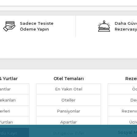
Sadece Tesiste
Daha Güve
Ödeme Yapın
Rezervas
 Yurtlar
Otel Temaları
Reze
antlar
En Yakın Otel
Ö
ekanları
Oteller
Değ
erleri
Pansiyonlar
Rezerva
urtları
Apartlar
Ücr
Sosyal 
rdu Kayıt
Bungalow Evler