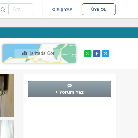
ra
GIRIŞ YAP
ÜYE OL
Haritada Gör
+ Yorum Yaz