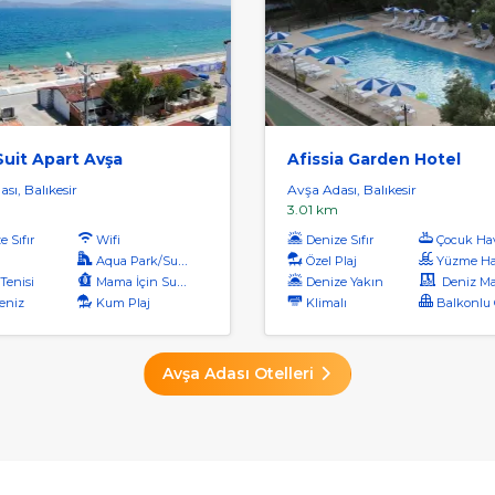
uit Apart Avşa
Afissia Garden Hotel
sı, Balıkesir
Avşa Adası, Balıkesir
3.01 km
 Sıfır
Wifi
Denize Sıfır
Çocuk Ha
Aqua Park/Su Parkı
Özel Plaj
Yüzme Ha
Tenisi
Mama İçin Su Isıtıcı
Denize Yakın
Deniz Manz
eniz
Kum Plaj
Klimalı
Balkonlu O
Avşa Adası Otelleri