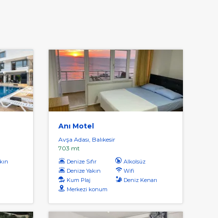
Anı Motel
Avşa Adası, Balıkesir
703 mt
kın
Denize Sıfır
Alkolsüz
Denize Yakın
Wifi
Kum Plaj
Deniz Kenarı
Merkezi konum