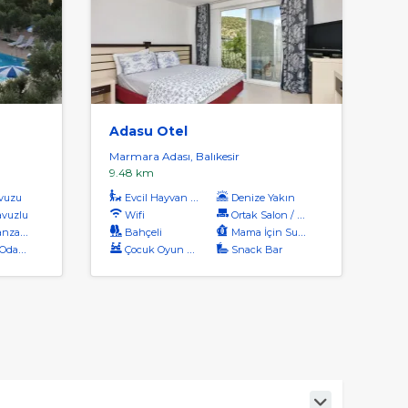
Adasu Otel
Marmara Adası, Balıkesir
9.48 km
vuzu
Evcil Hayvan Kabul
Denize Yakın
vuzlu
Wifi
Ortak Salon / Tv Alanı
aralı
Bahçeli
Mama İçin Su Isıtıcı
dalar
Çocuk Oyun Alanı
Snack Bar