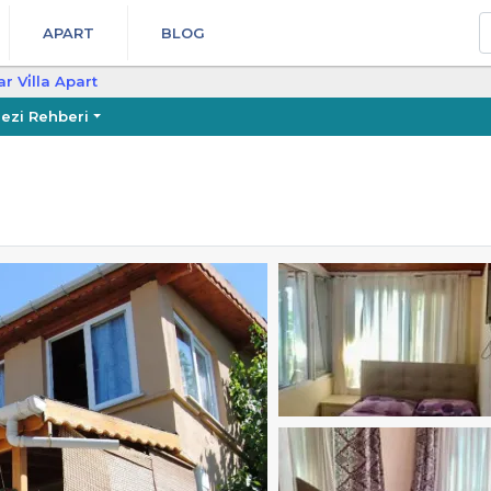
A
APART
BLOG
r Vi̇lla Apart
ezi Rehberi