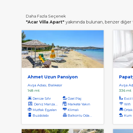
Daha Fazla Seçenek
"Acar Villa Apart"
yakınında bulunan, benzer diğer te
Ahmet Uzun Pansiyon
Papat
Avşa Adası, Balıkesir
Avşa Ada
148 mt
336 mt
Denize Sıfır
Özel Plaj
Evcil H
Deniz Manzaralı
Markete Yakın
Wifi
Mutfak Eşyaları
Klimalı
Ortak Sal
Buzdolabı
Balkonlu Odalar
Kum 