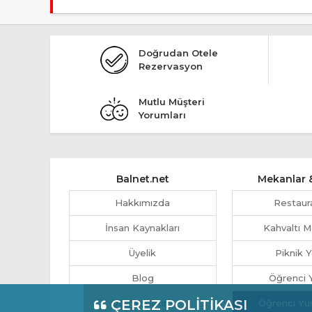
Tesis Apart Otel statüsündedir.
Doğrudan Otele
Rezervasyon
Mutlu Müşteri
Yorumları
Balnet.net
Mekanlar &
Hakkımızda
Restaur
İnsan Kaynakları
Kahvaltı M
Üyelik
Piknik Y
Blog
Öğrenci Y
ÇEREZ POLİTİKASI
Otel Yönetimi
Öğrenci Yu