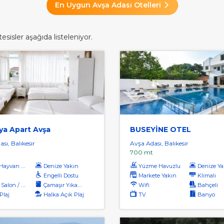
En Uygun Avşa Adası Otelleri
sisler aşağıda listeleniyor.
ya Apart Avşa
BUSEYİNE OTEL
sı, Balıkesir
Avşa Adası, Balıkesir
700 mt
ayvan Kabul
Denize Yakın
Yüzme Havuzlu
Denize Ya
Engelli Dostu
Markete Yakın
Klimalı
on / Tv Alanı
Çamaşır Yıkama
Wifi
Bahçeli
Plaj
Halka Açık Plaj
TV
Banyo