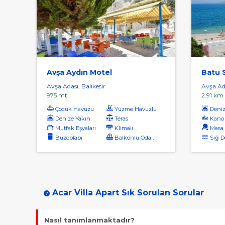
Avşa Aydın Motel
Batu S
Avşa Adası, Balıkesir
Avşa Ada
975 mt
2.91 km
Çocuk Havuzu
Yüzme Havuzlu
Denize
Denize Yakın
Teras
Kano
Mutfak Eşyaları
Klimalı
Masa 
Buzdolabı
Balkonlu Odalar
Sığ D
Acar Villa Apart Sık Sorulan Sorular
Nasıl tanımlanmaktadır?