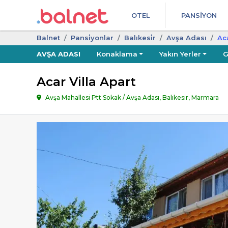
OTEL
PANSIYON
Balnet
Pansi̇yonlar
Balıkesi̇r
Avşa Adası
Aca
AVŞA ADASI
Konaklama
Yakın Yerler
G
Acar Villa Apart
Avşa Mahallesi Ptt Sokak / Avşa Adası, Balıkesir, Marmara