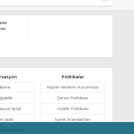
nli
yon
rvasyon
Politikalar
deme
Kişisel Verilerin Korunması
işiklik
Çerez Politikası
syon İptal
Gizlilik Politikası
et iade
İçerik Standartları
Medyada Biz
Telif Hakları