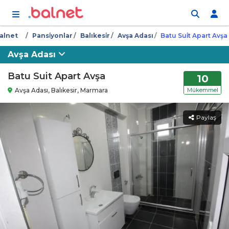
İçeriğe atla
alnet
Pansi̇yonlar
Balıkesi̇r
Avşa Adası
Batu Sui̇t Apart Avşa
Avşa Adası
Batu Suit Apart Avşa
10
Avşa Adası, Balıkesir, Marmara
Mükemmel
Paylaş