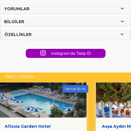
YORUMLAR
BILGILER
ÖZELLIKLER
instagram'da Takip Et
Yakın Oteller
Denize 50 Mt
Afissia Garden Hotel
Avşa Aydın M