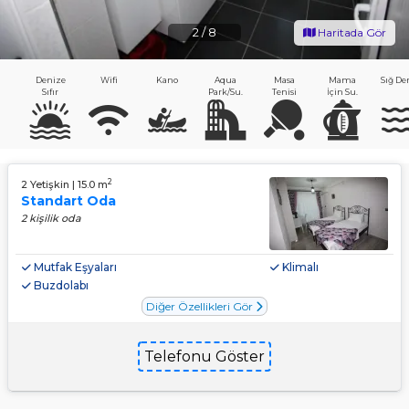
2
/
8
Haritada Gör
Denize
Wifi
Kano
Aqua
Masa
Mama
Sığ De
Sıfır
Park/Su.
Tenisi
İçin Su.
2
2 Yetişkin | 15.0 m
Standart Oda
2 kişilik oda
Mutfak Eşyaları
Klimalı
Buzdolabı
Diğer Özellikleri Gör
Telefonu Göster