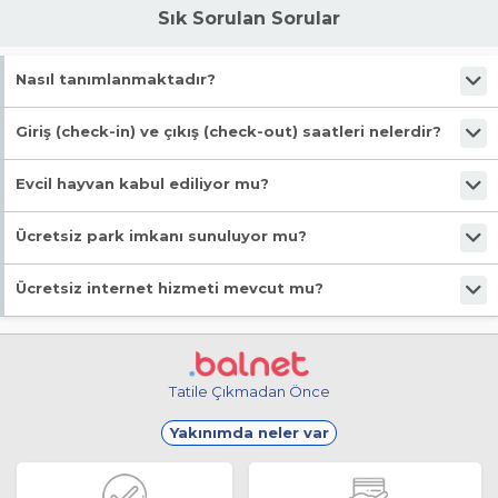
Sık Sorulan Sorular
Nasıl tanımlanmaktadır?
Tesis Apart Otel statüsündedir. Öne çıkan özellikleri "Denize Sıfır, Wifi,
Giriş (check-in) ve çıkış (check-out) saatleri nelerdir?
Mama İçin Su Isıtıcı, Sığ Deniz, Kum Plaj" şeklindedir.
Giriş en erken 13:00, çıkış en geç 11:00 saatindedir.
Evcil hayvan kabul ediliyor mu?
Malesef, evcil hayvan kabul edilmiyor!
Ücretsiz park imkanı sunuluyor mu?
Evet, ücretsiz park imkanı mevcut.
Ücretsiz internet hizmeti mevcut mu?
Evet, ücretsiz internet hizmeti sunuluyor.
Tatile Çıkmadan Önce
Yakınımda neler var