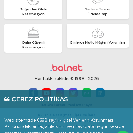
Doğrudan Otele
Sadece Tesise
Rezervasyon
Ödeme Yap
Daha Güvenli
Binlerce Mutlu Müşteri Yorumları
Rezervasyon
Her hakkı saklıdır. © 1999 - 2026
ÇEREZ POLİTİKASI
İletişim Formu
Yeni Otel Kayıt
Kullanıcı Sözleşmesi
İptal ve İade
Web sitemizde 6698 sayılı Kişisel Verilerin Korunması
İçerik Standartları
Yorum Politikası
Kanunundaki amaçlar ile sınırlı ve mevzuata uygun şekilde
KVKK Politikası
Çerezler
Gizlilik