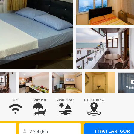
+7 fot
Wifi
Kum Plaj
Deniz Kenarı
Merkezi konu.
FİYATLARI GÖR