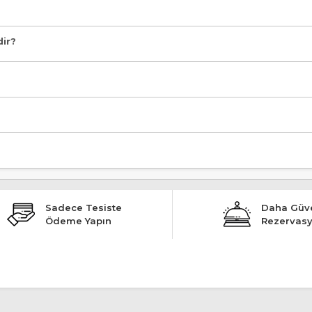
Alkolsüz, Denize Yakın, Wifi, Deniz Kenarı" şeklindedir.
dir?
Sadece Tesiste
Daha Güve
Ödeme Yapın
Rezervas