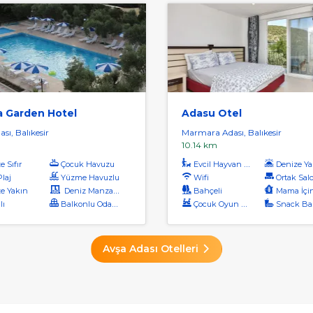
a Garden Hotel
Adasu Otel
sı, Balıkesir
Marmara Adası, Balıkesir
m
10.14 km
 Sıfır
Çocuk Havuzu
Evcil Hayvan Kabul
Denize Ya
Plaj
Yüzme Havuzlu
Wifi
Ortak Salon / Tv
e Yakın
Deniz Manzaralı
Bahçeli
Mama İçin Su I
lı
Balkonlu Odalar
Çocuk Oyun Alanı
Snack Ba
Avşa Adası Otelleri