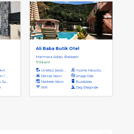
Ali Baba Butik Otel
Marmara Adası, Balıkesir
11.96 km
kın
Ücretsiz Şezlong
Yüzme Havuzlu
 Alanı
Denize Yakın
Ahşap Oda
sıtıcı
Markete Yakın
Buzdolabı
r
Wifi
Dağ Eteğinde