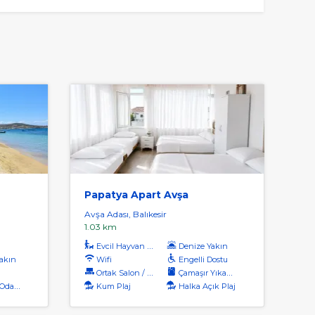
Papatya Apart Avşa
Avşa Adası, Balıkesir
1.03 km
Evcil Hayvan Kabul
Denize Yakın
akın
Wifi
Engelli Dostu
Ortak Salon / Tv Alanı
Çamaşır Yıkama
dalar
Kum Plaj
Halka Açık Plaj