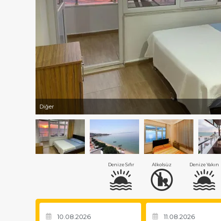
Diğer
Denize Sıfır
Alkolsüz
Denize Yakın