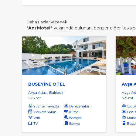
Daha Fazla Seçenek
"Anı Motel"
yakınında bulunan, benzer diğer tesisler
BUSEYİNE OTEL
Avşa 
Avşa Adası, Balıkesir
Avşa Ada
226 mt
321 mt
Yüzme Havuzlu
Denize Yakın
Çocu
Markete Yakın
Klimalı
Deniz
Wifi
Bahçeli
Mutfa
TV
Banyo
Buzdo