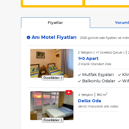
Fiyatlar
Yorum
Anı Motel Fiyatları
2026 güncel oda fiyatları ve ind
|
2 Yetişkin ( +1 Ücretsiz Çocuk )
1+0 Apart
2 Kişilik Standart Oda
Mutfak Eşyaları
Kli
Özellikler
Balkonlu Odalar
Wif
|
2
4 Yetişkin
18.0 m
Delüx Oda
deniz manzaralı aile odası
Özellikler