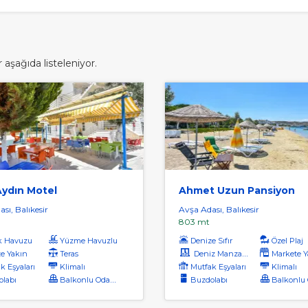
 aşağıda listeleniyor.
Aydın Motel
Ahmet Uzun Pansiyon
sı, Balıkesir
Avşa Adası, Balıkesir
803 mt
k Havuzu
Yüzme Havuzlu
Denize Sıfır
Özel Plaj
e Yakın
Teras
Deniz Manzaralı
Markete Y
k Eşyaları
Klimalı
Mutfak Eşyaları
Klimalı
labı
Balkonlu Odalar
Buzdolabı
Balkonlu O