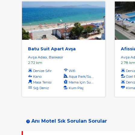
Batu Suit Apart Avşa
Afissi
Avşa Adası, Balıkesir
Avşa Ada
2.72 km
2.78 k
Denize Sıfır
Wifi
Denize
Kano
Aqua Park/Su Parkı
Özel 
Masa Tenisi
Mama İçin Su Isıtıcı
Deniz
Sığ Deniz
Kum Plaj
Klima
Anı Motel Sık Sorulan Sorular