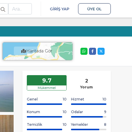
ra
GIRIŞ YAP
ÜYE OL
Haritada Gör
9.7
2
Yorum
Mükemmel
Genel
10
Hizmet
10
Konum
10
Odalar
9
Temizlik
10
Yemekler
8