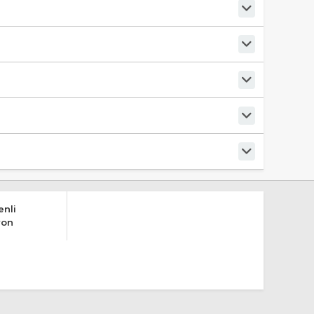
nli
yon