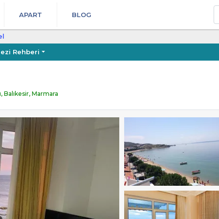
A
APART
BLOG
el
ezi Rehberi
, Balıkesir, Marmara