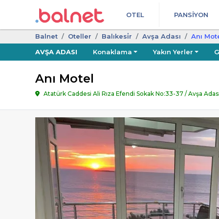
OTEL
PANSIYON
Balnet
Oteller
Balıkesi̇r
Avşa Adası
Anı Mot
AVŞA ADASI
Konaklama
Yakın Yerler
G
Anı Motel
Atatürk Caddesi Ali Rıza Efendi Sokak No:33-37 / Avşa Adası