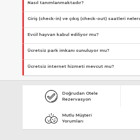
Nasıl tanımlanmaktadır?
Tesis Otel statüsündedir. Öne çıkan özellikleri "Denize Sıfır, 
Giriş (check-in) ve çıkış (check-out) saatleri neler
Giriş en erken 13:00, çıkış en geç 11:00 saatindedir.
Evcil hayvan kabul ediliyor mu?
Malesef, evcil hayvan kabul edilmiyor!
Ücretsiz park imkanı sunuluyor mu?
Malesef, ücretsiz park imkanı bulunmuyor!
Ücretsiz internet hizmeti mevcut mu?
Evet, ücretsiz internet hizmeti sunuluyor.
Doğrudan Otele
Rezervasyon
Mutlu Müşteri
Yorumları