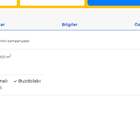
lar
Bilgiler
Öz
irimli kampanyalar
2
20.0 m
malı
Buzdolabı
i