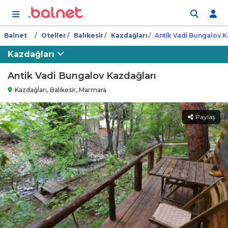
İçeriğe atla
Balnet
Oteller
Balıkesi̇r
Kazdağları
Anti̇k Vadi̇ Bungalov 
Kazdağları
Antik Vadi Bungalov Kazdağları
Kazdağları, Balıkesir, Marmara
Paylaş