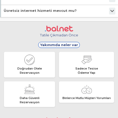
Evet, ücretsiz park imkanı mevcut.
Ücretsiz internet hizmeti mevcut mu?
Evet, ücretsiz internet hizmeti sunuluyor.
Tatile Çıkmadan Önce
Yakınımda neler var
Doğrudan Otele
Sadece Tesise
Rezervasyon
Ödeme Yap
Daha Güvenli
Binlerce Mutlu Müşteri Yorumları
Rezervasyon