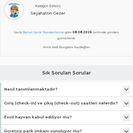
Kategori Editörü
Seyahattin Gezer
İçerik
Balnet İçerik Standartlarına
göre
08.08.2026
tarihinde yeniden
güncellendi.
Antik Vadi Bungalov Kazdağları
Sık Sorulan Sorular
Nasıl tanımlanmaktadır?
Tesis Bungalov statüsündedir. Öne çıkan özellikleri "Wifi, Dağ
Giriş (check-in) ve çıkış (check-out) saatleri nelerdir?
Eteğinde, Bahçeli, Barbekü Olanağı, Restoran (alakart)" şeklindedir.
Giriş en erken 14:00, çıkış en geç 12:00 saatindedir.
Evcil hayvan kabul ediliyor mu?
Malesef, evcil hayvan kabul edilmiyor!
Ücretsiz park imkanı sunuluyor mu?