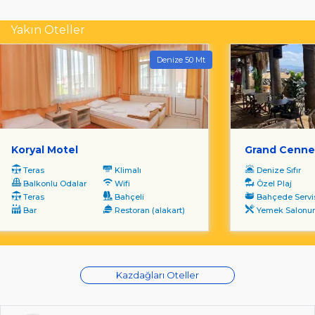
Yakın Oteller
Denize 50 Mt
Koryal Motel
Grand Cenne
Teras
Klimalı
Denize Sıfır
Balkonlu Odalar
Wifi
Özel Plaj
Teras
Bahçeli
Bahçede Servi
Bar
Restoran (alakart)
Yemek Salonunda S
Kazdağları Oteller