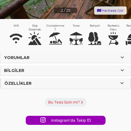
2
/
25
Haritada Gör
Wifi
Dağ
Güneşlenme
Teras
Bahçeli
Barbekü
Res
Eteğinde
T.
Olan.
YORUMLAR
BILGILER
ÖZELLIKLER
Bu Tesis Sizin mi?
instagram'da Takip Et