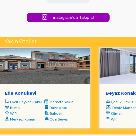
instagram'da Takip Et
Yakın Oteller
Efla Konukevi
Beyaz Konak
Evcil Hayvan Kabul
Markete Yakın
Çocuk Havuzu
Klimalı
Buzdolabı
Deniz Manzara
Wifi
Bahçeli
Klimalı
Merkezi konum
Oda Servisi
Wifi