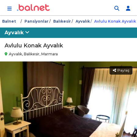
İçeriğe atla
Balnet
Pansi̇yonlar
Balıkesi̇r
Ayvalık
Avlulu Konak Ayvalık
Ayvalık
Avlulu Konak Ayvalık
Ayvalık, Balıkesir, Marmara
Paylaş