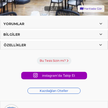
2
/
3
Haritada Gör
YORUMLAR
BILGILER
ÖZELLIKLER
Bu Tesis Sizin mi?
instagram'da Takip Et
Kazdağları Oteller