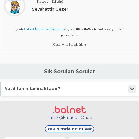
Kategori Editörü
Seyahattin Gezer
İçerik
Balnet İçerik Standartlarına
göre
08.08.2026
tarihinde yeniden
güncellendi.
Casa Mila Kazdağları
Sık Sorulan Sorular
Nasıl tanımlanmaktadır?
Tesis Butik Otel statüsündedir.
Tatile Çıkmadan Önce
Yakınımda neler var