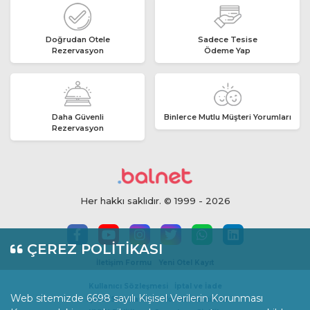
Doğrudan Otele
Sadece Tesise
Rezervasyon
Ödeme Yap
Daha Güvenli
Binlerce Mutlu Müşteri Yorumları
Rezervasyon
Her hakkı saklıdır. © 1999 - 2026
ÇEREZ POLİTİKASI
İletişim Formu
Yeni Otel Kayıt
Kullanıcı Sözleşmesi
İptal ve İade
Web sitemizde 6698 sayılı Kişisel Verilerin Korunması
İçerik Standartları
Yorum Politikası