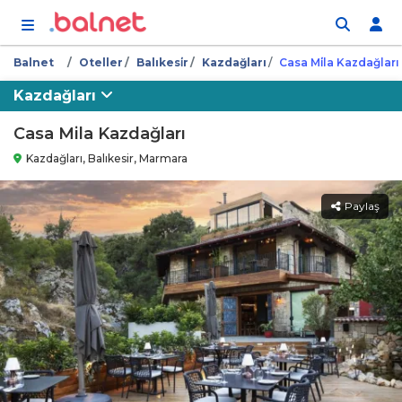
İçeriğe atla
Balnet
Oteller
Balıkesi̇r
Kazdağları
Casa Mi̇la Kazdağları
Kazdağları
Casa Mila Kazdağları
Kazdağları, Balıkesir, Marmara
Paylaş