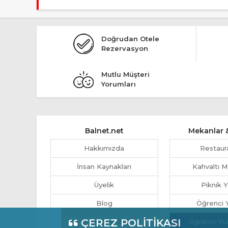
Tesis Butik Otel statüsündedir.
Doğrudan Otele
Rezervasyon
Mutlu Müşteri
Yorumları
Balnet.net
Mekanlar &
Hakkımızda
Restaur
İnsan Kaynakları
Kahvaltı M
Üyelik
Piknik Y
Blog
Öğrenci Y
ÇEREZ POLİTİKASI
Otel Yönetimi
Öğrenci Yu