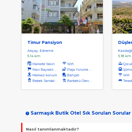
Timur Pansiyon
Düşler
Akçay, Edremit
Kazdağla
5.14 km
5.18 km
Markete Yakın
Wifi
Çocu
Mavi Bayraklı Plaj
Plaja Yürüme Mesafesi
Şömi
Merkezi konum
Bahçeli
Wifi
Bebek Sandalyesi
Barbekü Olanağı
Terast
Sarmaşık Butik Otel Sık Sorulan Sorular
Nasıl tanımlanmaktadır?