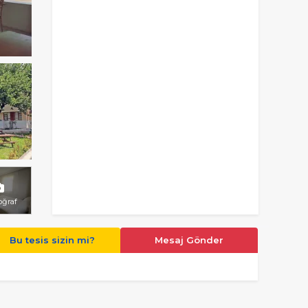
oğraf
Bu tesis sizin mi?
Mesaj Gönder