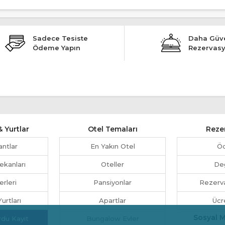
Sadece Tesiste
Daha Güve
Ödeme Yapın
Rezervas
 Yurtlar
Otel Temaları
Reze
antlar
En Yakın Otel
Ö
ekanları
Oteller
Değ
erleri
Pansiyonlar
Rezerva
urtları
Apartlar
Ücr
Sosyal 
rdu Kayıt
Bungalow Evler