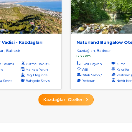
 Vadisi - Kazdağları
Naturland Bungalow Ote
rı, Balıkesir
Kazdağları, Balıkesir
8.58 km
k Havuzu
Yüzme Havuzlu
Evcil Hayvan Kabul
Klimalı
ne
Markete Yakın
Wifi
Kalorifer
Dağ Eteğinde
Ortak Salon / Tv Alanı
Restoran (ala
a Servis
Bahçede Servis
Restoran
Nehir Ken
Kazdağları Otelleri