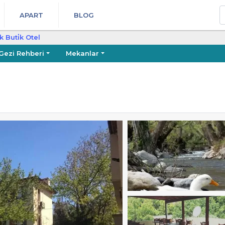
A
APART
BLOG
 Buti̇k Otel
Gezi Rehberi
Mekanlar