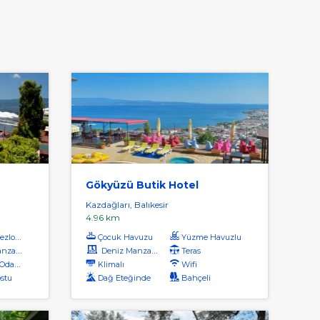
Gökyüzü Butik Hotel
Kazdağları, Balıkesir
4.96 km
zlong
Çocuk Havuzu
Yüzme Havuzlu
aralı
Deniz Manzaralı
Teras
dalar
Klimalı
Wifi
ostu
Dağ Eteğinde
Bahçeli