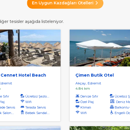
En Uygun Kazdağları Otelleri
er tesisler aşağıda listeleniyor.
 Cennet Hotel Beach
Çimen Butik Otel
Edremit
Akçay, Edremit
m
4.84 km
 Sıfır
Ücretsiz Şezlong
Denize Sıfır
Ücretsiz Şe
Plaj
Wifi
Özel Plaj
Deniz Manz
de Servis
Terasta Servis
Klimalı
Balkonlu O
onunda Servis
Bebek Sandalyesi
Wifi
Engelli D