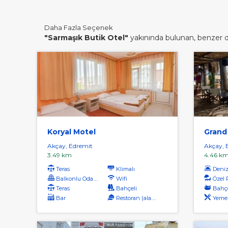
Daha Fazla Seçenek
"Sarmaşık Butik Otel"
yakınında bulunan, benzer diğ
Koryal Motel
Grand
Akçay, Edremit
Akçay, 
3.49 km
4.46 k
Teras
Klimalı
Denize
Balkonlu Odalar
Wifi
Özel 
Teras
Bahçeli
Bahçe
Bar
Restoran (alakart)
Yemek Sal