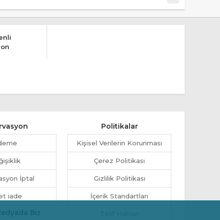
nli
yon
rvasyon
Politikalar
deme
Kişisel Verilerin Korunması
işiklik
Çerez Politikası
syon İptal
Gizlilik Politikası
et iade
İçerik Standartları
Medyada Biz
Telif Hakları