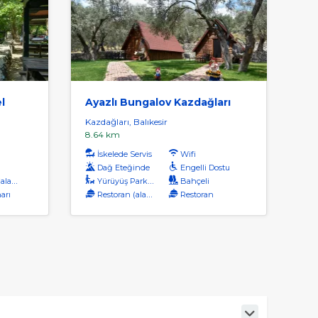
l
Ayazlı Bungalov Kazdağları
Kazdağları, Balıkesir
8.64 km
İskelede Servis
Wifi
Dağ Eteğinde
Engelli Dostu
kart)
Yürüyüş Parkuru
Bahçeli
arı
Restoran (alakart)
Restoran