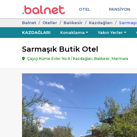
OTEL
PANSIYON
Balnet
Oteller
Balıkesi̇r
Kazdağları
Sarmaşık
KAZDAĞLARI
Konaklama
Yakın Yerler
Sarmaşık Butik Otel
Çayiçi Küme Evler No:6 / Kazdağları, Balıkesir, Marmara