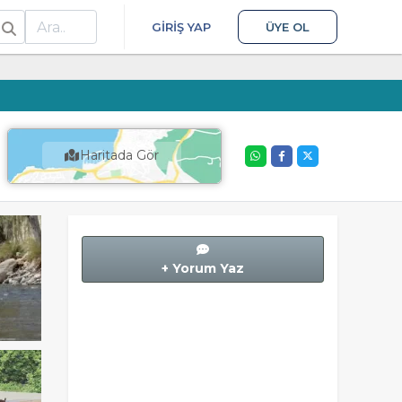
ra
GIRIŞ YAP
ÜYE OL
Haritada Gör
+ Yorum Yaz