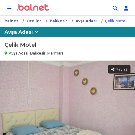
İçeriğe atla
Balnet
Oteller
Balıkesi̇r
Avşa Adası
Çeli̇k Motel
Avşa Adası
Çelik Motel
Avşa Adası, Balıkesir, Marmara
Paylaş