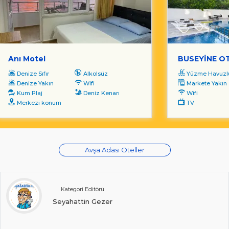
Anı Motel
BUSEYİNE O
Denize Sıfır
Alkolsüz
Yüzme Havuzl
Denize Yakın
Wifi
Markete Yakın
Kum Plaj
Deniz Kenarı
Wifi
Merkezi konum
TV
Avşa Adası Oteller
Kategori Editörü
Seyahattin Gezer