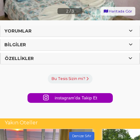
2
/
3
Haritada Gör
YORUMLAR
BILGILER
ÖZELLIKLER
Bu Tesis Sizin mi?
instagram'da Takip Et
Yakın Oteller
Denize Sıfır