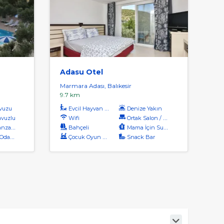
Adasu Otel
Marmara Adası, Balıkesir
9.7 km
vuzu
Evcil Hayvan Kabul
Denize Yakın
vuzlu
Wifi
Ortak Salon / Tv Alanı
aralı
Bahçeli
Mama İçin Su Isıtıcı
dalar
Çocuk Oyun Alanı
Snack Bar