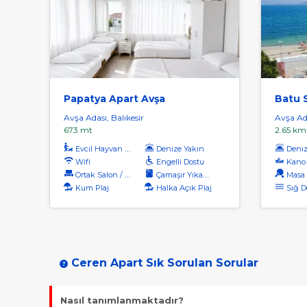
Papatya Apart Avşa
Batu S
Avşa Adası, Balıkesir
Avşa Ada
673 mt
2.65 km
Evcil Hayvan Kabul
Denize Yakın
Denize
Wifi
Engelli Dostu
Kano
Ortak Salon / Tv Alanı
Çamaşır Yıkama
Masa 
Kum Plaj
Halka Açık Plaj
Sığ D
Ceren Apart Sık Sorulan Sorular
Nasıl tanımlanmaktadır?