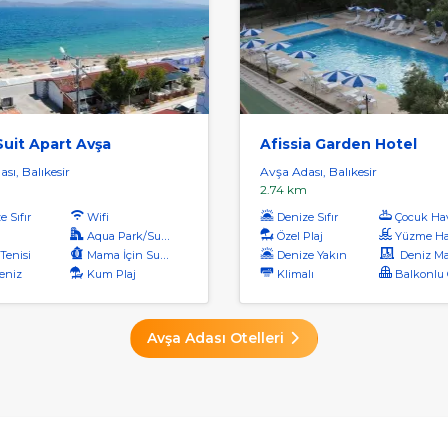
uit Apart Avşa
Afissia Garden Hotel
sı, Balıkesir
Avşa Adası, Balıkesir
2.74 km
 Sıfır
Wifi
Denize Sıfır
Çocuk Ha
Aqua Park/Su Parkı
Özel Plaj
Yüzme Ha
Tenisi
Mama İçin Su Isıtıcı
Denize Yakın
Deniz Manz
eniz
Kum Plaj
Klimalı
Balkonlu O
Avşa Adası Otelleri