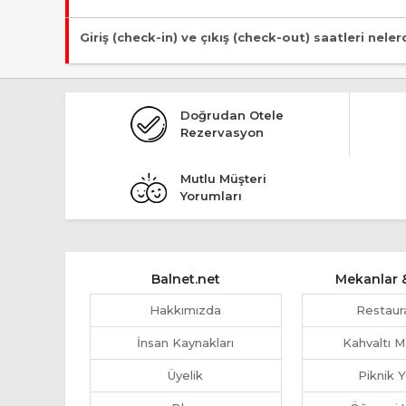
Tesis Pansiyon statüsündedir.
Giriş (check-in) ve çıkış (check-out) saatleri neler
Giriş en erken 13:00, çıkış en geç 12:00 saatindedir.
Doğrudan Otele
Rezervasyon
Mutlu Müşteri
Yorumları
Balnet.net
Mekanlar &
Hakkımızda
Restaur
İnsan Kaynakları
Kahvaltı M
Üyelik
Piknik Y