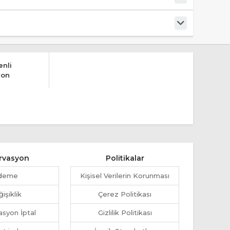
nli
yon
rvasyon
Politikalar
deme
Kişisel Verilerin Korunması
işiklik
Çerez Politikası
syon İptal
Gizlilik Politikası