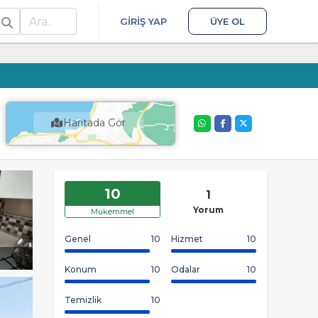
ra
GIRIŞ YAP
ÜYE OL
Haritada Gör
10
1
Yorum
Mükemmel
Genel
10
Hizmet
10
Konum
10
Odalar
10
Temizlik
10