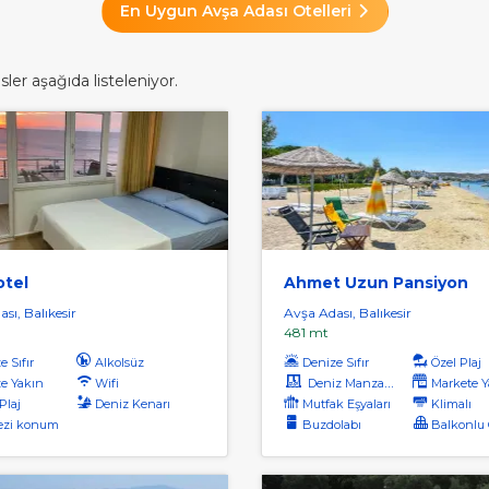
En Uygun Avşa Adası Otelleri
ler aşağıda listeleniyor.
otel
Ahmet Uzun Pansiyon
sı, Balıkesir
Avşa Adası, Balıkesir
481 mt
 Sıfır
Alkolsüz
Denize Sıfır
Özel Plaj
e Yakın
Wifi
Deniz Manzaralı
Markete Y
Plaj
Deniz Kenarı
Mutfak Eşyaları
Klimalı
ezi konum
Buzdolabı
Balkonlu O