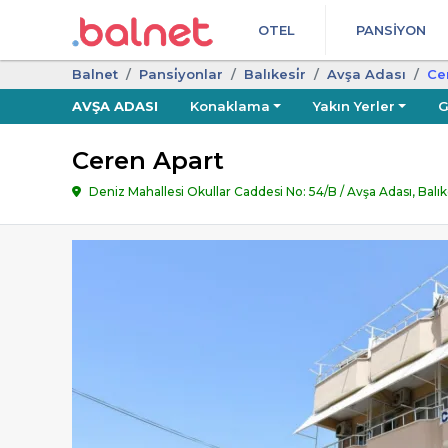
OTEL
PANSIYON
Balnet
Pansi̇yonlar
Balıkesi̇r
Avşa Adası
Ce
AVŞA ADASI
Konaklama
Yakın Yerler
G
Ceren Apart
Deniz Mahallesi Okullar Caddesi No: 54/B / Avşa Adası, Balı