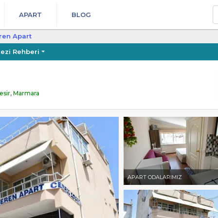
A
APART
BLOG
ren Apart
ezi Rehberi
kesir, Marmara
APART ODALARIMIZ