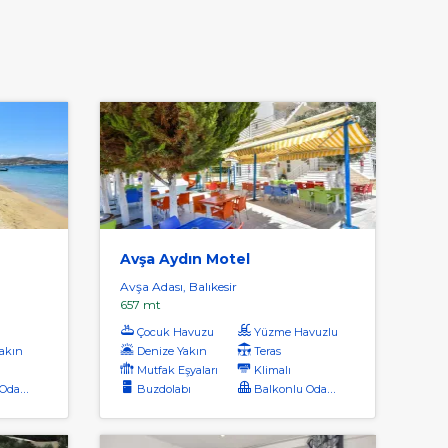
Avşa Aydın Motel
Avşa Adası, Balıkesir
657 mt
Çocuk Havuzu
Yüzme Havuzlu
akın
Denize Yakın
Teras
Mutfak Eşyaları
Klimalı
dalar
Buzdolabı
Balkonlu Odalar