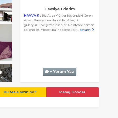
Tavsiye Ederim
HAVVA K :
Biz Avşa Yiğitler köyündeki Ceren
Apart Pansiyonunda kaldik. Aile çok
güleryüzlü ve şeffaf insanlar. Ne istesek hemen
ilgilendiler. Ailecek kalinabilecek bir...
devamı
+ Yorum Yaz
toğraf
Bu tesis sizin mi?
Mesaj Gönder