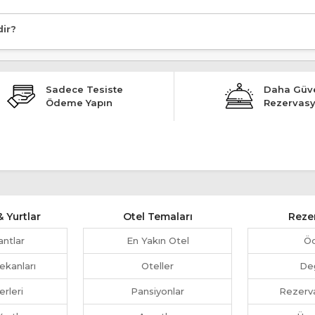
dir?
Sadece Tesiste
Daha Güve
Ödeme Yapın
Rezervas
 Yurtlar
Otel Temaları
Reze
antlar
En Yakın Otel
Ö
ekanları
Oteller
Değ
erleri
Pansiyonlar
Rezerva