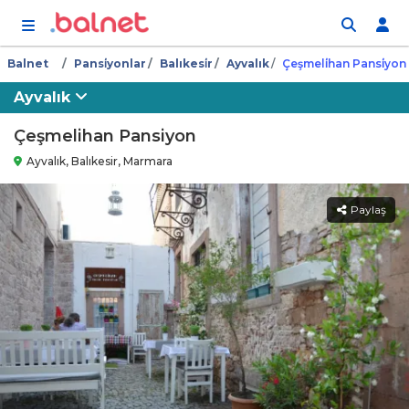
İçeriğe atla
Balnet
Pansi̇yonlar
Balıkesi̇r
Ayvalık
Çeşmeli̇han Pansi̇yon
Ayvalık
Çeşmelihan Pansiyon
Ayvalık, Balıkesir, Marmara
Paylaş