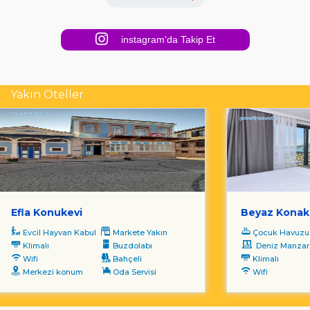
instagram'da Takip Et
Yakın Oteller
Efla Konukevi
Beyaz Konak
Evcil Hayvan Kabul
Markete Yakın
Çocuk Havuzu
Klimalı
Buzdolabı
Deniz Manzara
Wifi
Bahçeli
Klimalı
Merkezi konum
Oda Servisi
Wifi