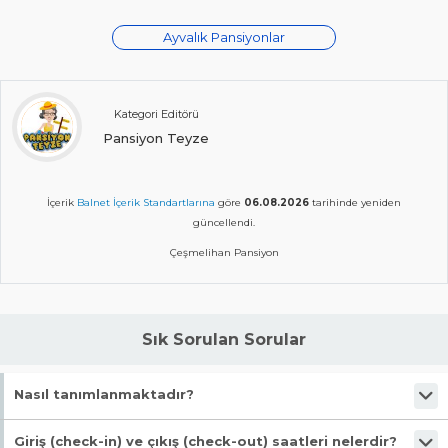
Ayvalık Pansiyonlar
Kategori Editörü
Pansiyon Teyze
İçerik
Balnet İçerik Standartlarına
göre
06.08.2026
tarihinde yeniden
güncellendi.
Çeşmelihan Pansiyon
Sık Sorulan Sorular
Nasıl tanımlanmaktadır?
Tesis Butik Otel statüsündedir.
Giriş (check-in) ve çıkış (check-out) saatleri nelerdir?