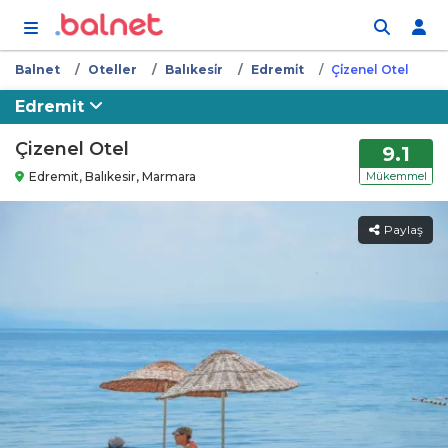
İçeriğe atla
Balnet
Oteller
Balıkesi̇r
Edremi̇t
Çi̇zenel Otel
Edremit
Çizenel Otel
9.1
Edremit, Balıkesir, Marmara
Mükemmel
Paylaş