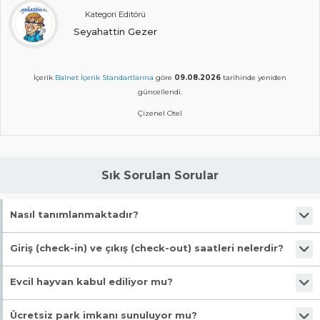
Kategori Editörü
Seyahattin Gezer
İçerik
Balnet İçerik Standartlarına
göre
09.08.2026
tarihinde yeniden
güncellendi.
Çizenel Otel
Sık Sorulan Sorular
Nasıl tanımlanmaktadır?
Tesis Otel statüsündedir. Öne çıkan özellikleri "Özel Plaj, Markete
Giriş (check-in) ve çıkış (check-out) saatleri nelerdir?
Yakın, Balkonlu Odalar, Wifi, Engelli Dostu" şeklindedir.
Giriş en erken 13:00, çıkış en geç 12:00 saatindedir.
Evcil hayvan kabul ediliyor mu?
Evet, evcil hayvan kabul ediliyor.
Ücretsiz park imkanı sunuluyor mu?