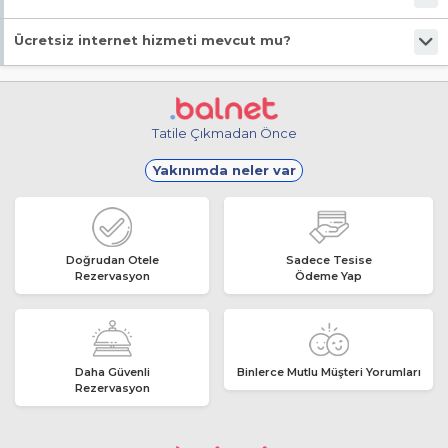
Malesef, ücretsiz park imkanı bulunmuyor!
Ücretsiz internet hizmeti mevcut mu?
Malesef, ücretsiz internet hizmeti bulunmuyor!
Tatile Çıkmadan Önce
Yakınımda neler var
Doğrudan Otele
Sadece Tesise
Rezervasyon
Ödeme Yap
Daha Güvenli
Binlerce Mutlu Müşteri Yorumları
Rezervasyon