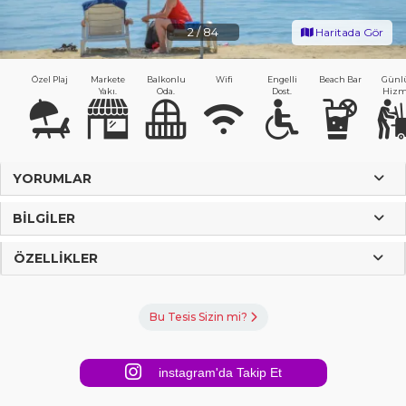
2
/
84
Haritada Gör
Özel Plaj
Markete
Balkonlu
Wifi
Engelli
Beach Bar
Günl
Yakı.
Oda.
Dost.
Hizm
YORUMLAR
BILGILER
ÖZELLIKLER
Bu Tesis Sizin mi?
instagram'da Takip Et