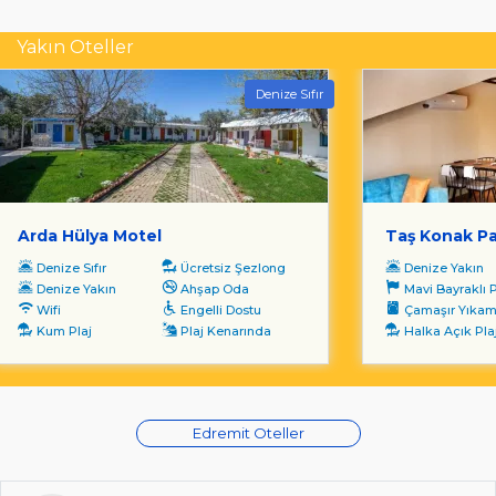
Yakın Oteller
Denize Sıfır
Arda Hülya Motel
Taş Konak P
Denize Sıfır
Ücretsiz Şezlong
Denize Yakın
Denize Yakın
Ahşap Oda
Mavi Bayraklı P
Wifi
Engelli Dostu
Çamaşır Yıka
Kum Plaj
Plaj Kenarında
Halka Açık Pla
Edremit Oteller