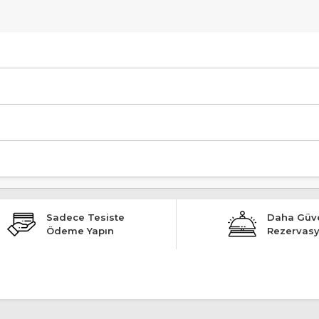
 Yakın, Ahşap Oda, Wifi, Dağ Eteğinde, Kano" şeklindedir.
Sadece Tesiste
Daha Güve
Ödeme Yapın
Rezervas