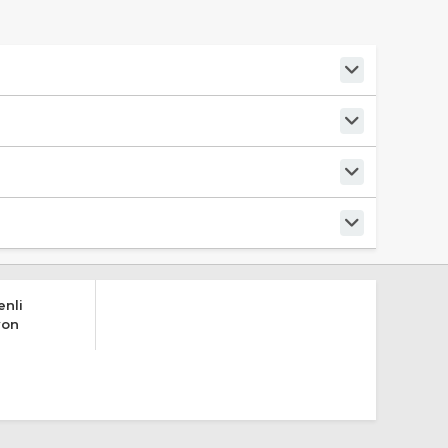
nli
yon