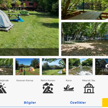
+5 fot
teğinde
Karavan Kamp
Nehir Kenarı
Kano
Mescid / İba.
Bilgiler
Özellikler