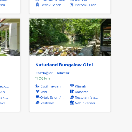
ostu
Bebek Sandalyesi
Barbekü Olanağı
Naturland Bungalow Otel
Kazdağları, Balıkesir
11.06 km
zlong
Evcil Hayvan Kabul
Klimalı
kın
Wifi
Kalorifer
nası
Ortak Salon / Tv Alanı
Restoran (alakart)
ı Plaj
Restoran
Nehir Kenarı