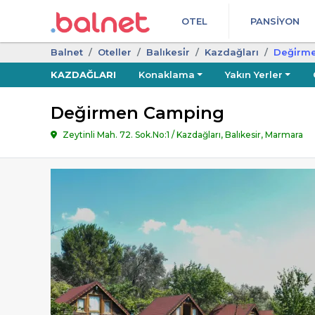
OTEL
PANSIYON
Balnet
Oteller
Balıkesi̇r
Kazdağları
Deği̇rm
KAZDAĞLARI
Konaklama
Yakın Yerler
Değirmen Camping
Zeytinli Mah. 72. Sok.No:1 / Kazdağları, Balıkesir, Marmara