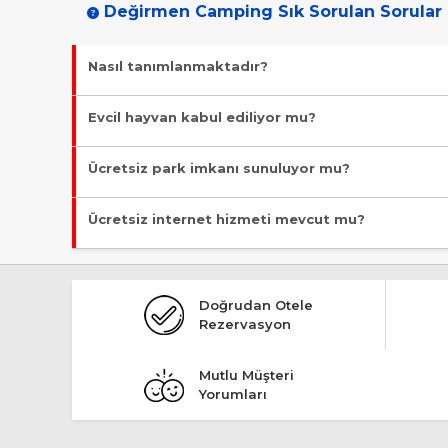
Değirmen Camping Sık Sorulan Sorular
Nasıl tanımlanmaktadır?
Tesis Kamp Yeri statüsündedir. Öne çıkan özellikleri "Denize
Evcil hayvan kabul ediliyor mu?
Malesef, evcil hayvan kabul edilmiyor!
Ücretsiz park imkanı sunuluyor mu?
Evet, ücretsiz park imkanı mevcut.
Ücretsiz internet hizmeti mevcut mu?
Evet, ücretsiz internet hizmeti sunuluyor.
Doğrudan Otele
Rezervasyon
Mutlu Müşteri
Yorumları