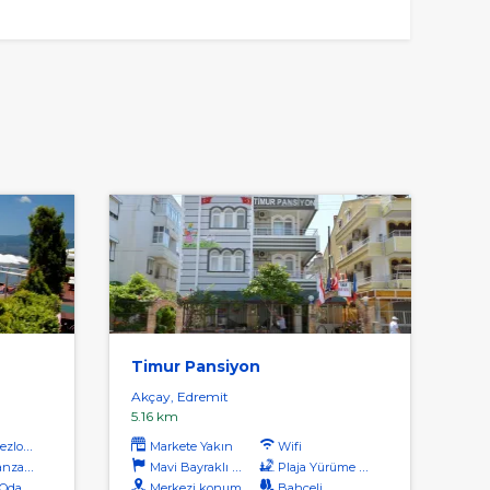
Timur Pansiyon
Akçay, Edremit
5.16 km
zlong
Markete Yakın
Wifi
aralı
Mavi Bayraklı Plaj
Plaja Yürüme Mesafesi
dalar
Merkezi konum
Bahçeli