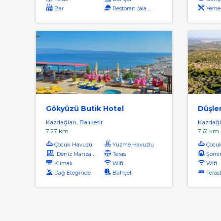
Bar
Restoran (alakart)
Yemek Sal
Gökyüzü Butik Hotel
Düşler
Kazdağları, Balıkesir
Kazdağla
7.27 km
7.61 km
Çocuk Havuzu
Yüzme Havuzlu
Çocu
Deniz Manzaralı
Teras
Şömi
Klimalı
Wifi
Wifi
Dağ Eteğinde
Bahçeli
Terast