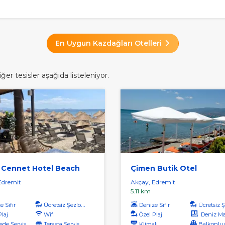
En Uygun Kazdağları Otelleri
er tesisler aşağıda listeleniyor.
 Cennet Hotel Beach
Çimen Butik Otel
Edremit
Akçay, Edremit
5.11 km
 Sıfır
Ücretsiz Şezlong
Denize Sıfır
Ücretsiz Şe
Plaj
Wifi
Özel Plaj
Deniz Manz
de Servis
Terasta Servis
Klimalı
Balkonlu O