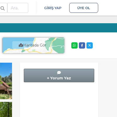
ra
GIRIŞ YAP
ÜYE OL
Haritada Gör
+ Yorum Yaz