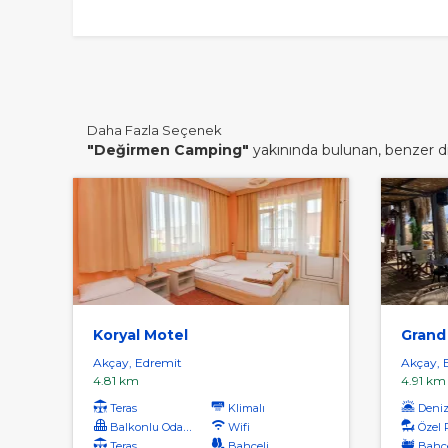
Daha Fazla Seçenek
"Değirmen Camping"
yakınında bulunan, benzer diğ
Koryal Motel
Grand
Akçay, Edremit
Akçay, 
4.81 km
4.91 km
Teras
Klimalı
Denize
Balkonlu Odalar
Wifi
Özel 
Teras
Bahçeli
Bahçe