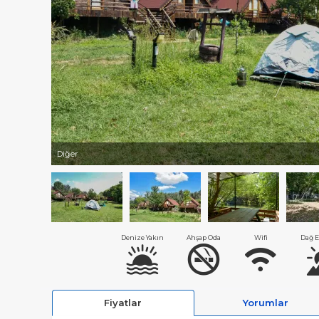
Diğer
Denize Yakın
Ahşap Oda
Wifi
Dağ E
Fiyatlar
Yorumlar