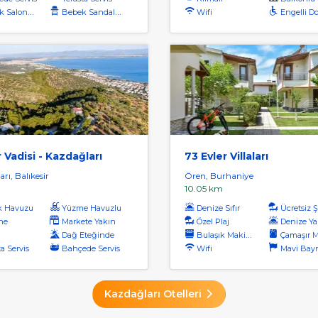
onunda Servis
Bebek Sandalyesi
Wifi
Engelli D
 Vadisi - Kazdağları
73 Evler Villaları
rı, Balıkesir
Ören, Burhaniye
10.05 km
k Havuzu
Yüzme Havuzlu
Denize Sıfır
Ücretsiz Şe
ne
Markete Yakın
Özel Plaj
Denize Ya
Dağ Eteğinde
Bulaşık Makinası
Çamaşır Maki
a Servis
Bahçede Servis
Wifi
Mavi Bayrakl
Kazdağları Otelleri