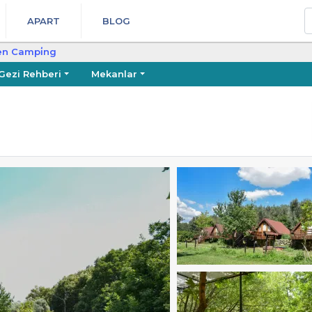
A
APART
BLOG
en Campi̇ng
Gezi Rehberi
Mekanlar