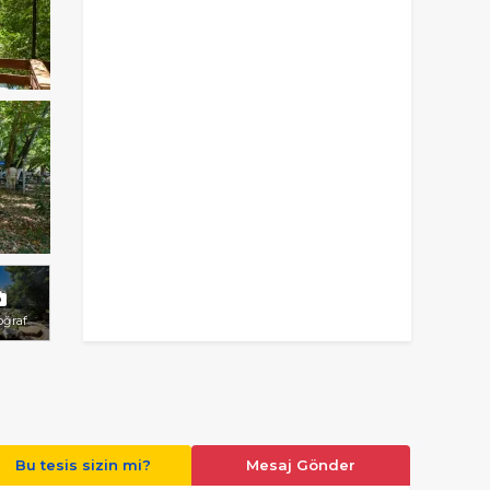
oğraf
Bu tesis sizin mi?
Mesaj Gönder