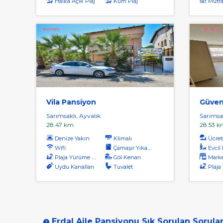
Halka Açık Plaj
Kum Plaj
Mutfa
Vila Pansiyon
Güven
Sarımsaklı, Ayvalık
Sarımsak
28.47 km
28.53 k
Denize Yakın
Klimalı
Ücrets
Wifi
Çamaşır Yıkama
Evcil H
Plaja Yürüme Mesafesi
Göl Kenarı
Marke
Uydu Kanalları
Tuvalet
Plaja Yü
Erdal Aile Pansiyonu Sık Sorulan Sorula