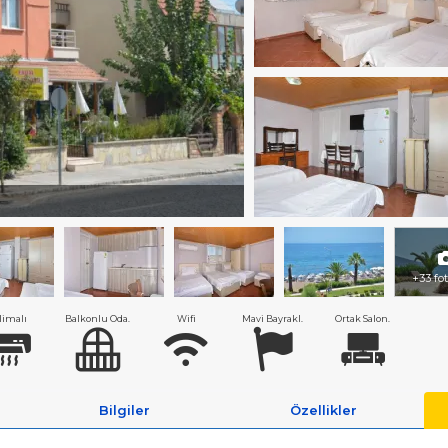
+33 fo
limalı
Balkonlu Oda.
Wifi
Mavi Bayrakl.
Ortak Salon.
Bilgiler
Özellikler