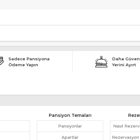
fır, Özel Plaj, Markete Yakın, Klimalı, Balkonlu Odalar" şeklindedir.
Sadece Pansiyona
Daha Güvenl
Ödeme Yapın
Yerini Ayırt
Pansiyon Temaları
Reze
Pansiyonlar
Nasıl Rezerv
Apartlar
Rezervasyon İp