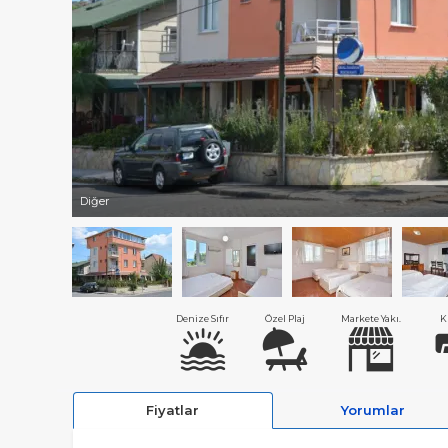
Diğer
Denize Sıfır
Özel Plaj
Markete Yakı.
K
Fiyatlar
Yorumlar