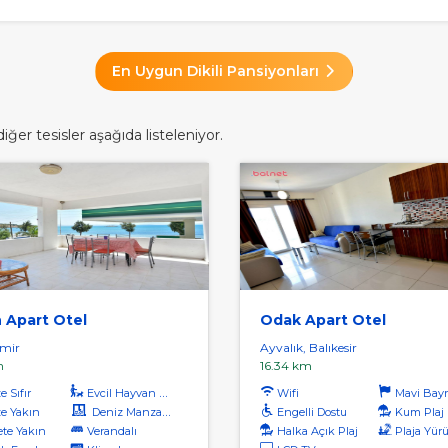
En Uygun Dikili Pansiyonları
ğer tesisler aşağıda listeleniyor.
 Apart Otel
Odak Apart Otel
zmir
Ayvalık, Balıkesir
m
16.34 km
 Sıfır
Evcil Hayvan Kabul
Wifi
Mavi Bayrakl
e Yakın
Deniz Manzaralı
Engelli Dostu
Kum Plaj
te Yakın
Verandalı
Halka Açık Plaj
Plaja Yürüme Me