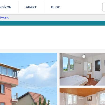
A
NSIYON
APART
BLOG
si̇yonu