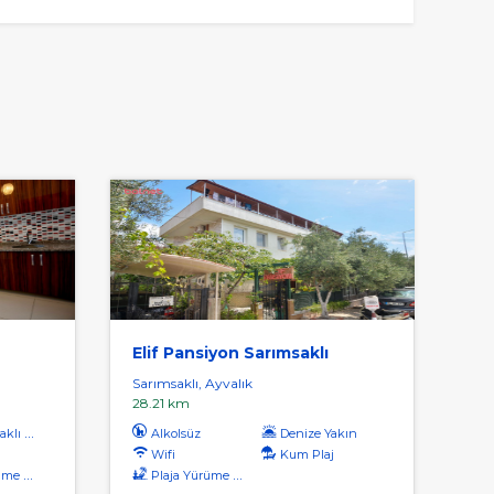
Elif Pansiyon Sarımsaklı
Sarımsaklı, Ayvalık
28.21 km
ı Plaj
Alkolsüz
Denize Yakın
Wifi
Kum Plaj
safesi
Plaja Yürüme Mesafesi