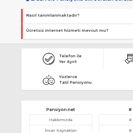
Nasıl tanımlanmaktadır?
Tesis Pansiyon statüsündedir. Öne çıkan özellikleri "Denize Sı
Ücretsiz internet hizmeti mevcut mu?
Malesef, ücretsiz internet hizmeti bulunmuyor!
Telefon ile
Yer Ayırt
Yüzlerce
Tatil Pansiyonu
Pansiyon.net
#
Hakkımızda
#
İnsan Kaynakları
#