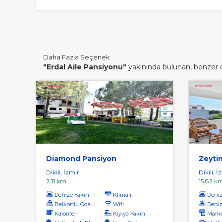
Daha Fazla Seçenek
"Erdal Aile Pansiyonu"
yakınında bulunan, benzer di
Diamond Pansiyon
Zeytin
Dikili, İzmir
Dikili, İ
2.11 km
15.82 k
Denize Yakın
Klimalı
Denize
Balkonlu Odalar
Wifi
Deniz
Kalorifer
Kıyıya Yakın
Marke