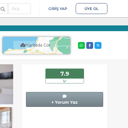
ra
GIRIŞ YAP
ÜYE OL
Haritada Gör
7.9
İyi
+ Yorum Yaz