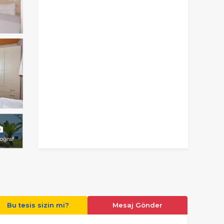
toğraf
Bu tesis sizin mi?
Mesaj Gönder