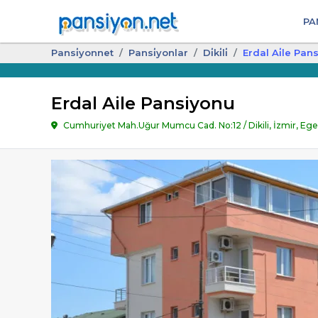
PA
Pansi̇yonnet
Pansi̇yonlar
Di̇ki̇li̇
Erdal Ai̇le Pan
Erdal Aile Pansiyonu
Cumhuriyet Mah.Uğur Mumcu Cad. No:12 / Dikili, İzmir, Ege