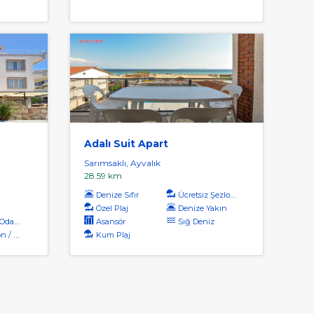
Adalı Suit Apart
Sarımsaklı, Ayvalık
28.59 km
Denize Sıfır
Ücretsiz Şezlong
Özel Plaj
Denize Yakın
dalar
Asansör
Sığ Deniz
 Alanı
Kum Plaj