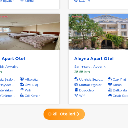
k Eşyaları
Klimalı
LCD TV
 Apart Otel
Aleyna Apart Otel
lı, Ayvalık
Sarımsaklı, Ayvalık
m
28.58 km
iz Şezlong
Alkolsüz
Ücretsiz Şezlong
Özel Plaj
ayvan Kabul
Özel Plaj
Mutfak Eşyaları
Klimalı
te Yakın
Wifi
Buzdolabı
Balkonlu O
rüme Mesafesi
Göl Kenarı
Wifi
Ortak Salon / Tv
Dikili Otelleri
r