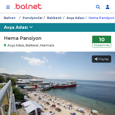
İçeriğe atla
Balnet
Pansi̇yonlar
Balıkesi̇r
Avşa Adası
Hema Pansi̇yon
Avşa Adası
Hema Pansiyon
10
Avşa Adası, Balıkesir, Marmara
Mükemmel
Paylaş