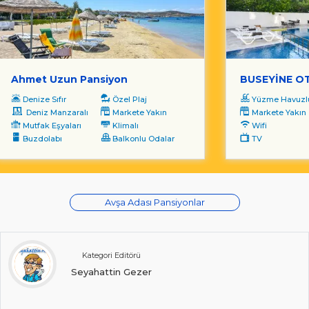
Ahmet Uzun Pansiyon
BUSEYİNE O
Denize Sıfır
Özel Plaj
Yüzme Havuzl
Deniz Manzaralı
Markete Yakın
Markete Yakın
Mutfak Eşyaları
Klimalı
Wifi
Buzdolabı
Balkonlu Odalar
TV
Avşa Adası Pansiyonlar
Kategori Editörü
Seyahattin Gezer