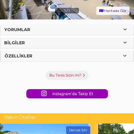
1
/
1
Haritada Gör
YORUMLAR
BILGILER
ÖZELLIKLER
Bu Tesis Sizin mi?
instagram'da Takip Et
Yakın Oteller
Denize Sıfır