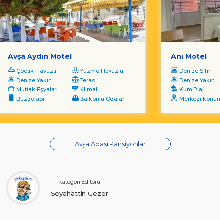
Avşa Aydın Motel
Anı Motel
Çocuk Havuzu
Yüzme Havuzlu
Denize Sıfır
Denize Yakın
Teras
Denize Yakın
Mutfak Eşyaları
Klimalı
Kum Plaj
Buzdolabı
Balkonlu Odalar
Merkezi konu
Avşa Adası Pansiyonlar
Kategori Editörü
Seyahattin Gezer