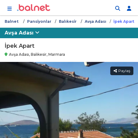
İçeriğe atla
Balnet
Pansi̇yonlar
Balıkesi̇r
Avşa Adası
İpek Apart
Avşa Adası
İpek Apart
Avşa Adası, Balıkesir, Marmara
Paylaş