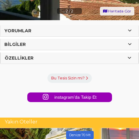
2
/
2
Haritada Gör
YORUMLAR
BILGILER
ÖZELLIKLER
Bu Tesis Sizin mi?
instagram'da Takip Et
Yakın Oteller
Denize 70 Mt