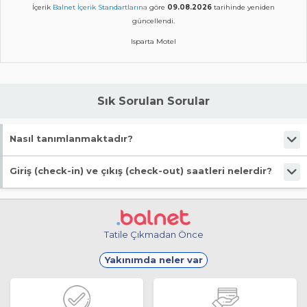
İçerik
Balnet İçerik Standartlarına
göre
09.08.2026
tarihinde yeniden
güncellendi.
Isparta Motel
Sık Sorulan Sorular
Nasıl tanımlanmaktadır?
Tesis Apart Otel statüsündedir.
Giriş (check-in) ve çıkış (check-out) saatleri nelerdir?
Giriş en erken 14:00, çıkış en geç 12:00 saatindedir.
Tatile Çıkmadan Önce
Yakınımda neler var