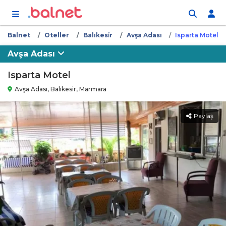
İçeriğe atla
Balnet
Oteller
Balıkesi̇r
Avşa Adası
Isparta Motel
Avşa Adası
Isparta Motel
Avşa Adası, Balıkesir, Marmara
Paylaş