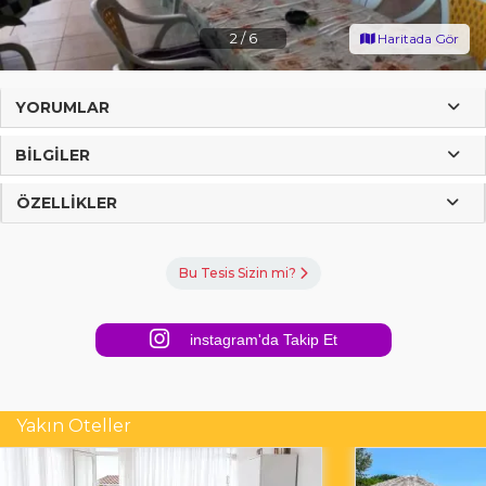
2
/
6
Haritada Gör
YORUMLAR
BILGILER
ÖZELLIKLER
Bu Tesis Sizin mi?
instagram'da Takip Et
Yakın Oteller