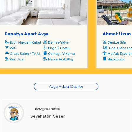
Papatya Apart Avşa
Ahmet Uzun 
Evcil Hayvan Kabul
Denize Yakın
Denize Sıfır
Wifi
Engelli Dostu
Deniz Manzara
Ortak Salon / Tv Alanı
Çamaşır Yıkama
Mutfak Eşyalar
Kum Plaj
Halka Açık Plaj
Buzdolabı
Avşa Adası Oteller
Kategori Editörü
Seyahattin Gezer