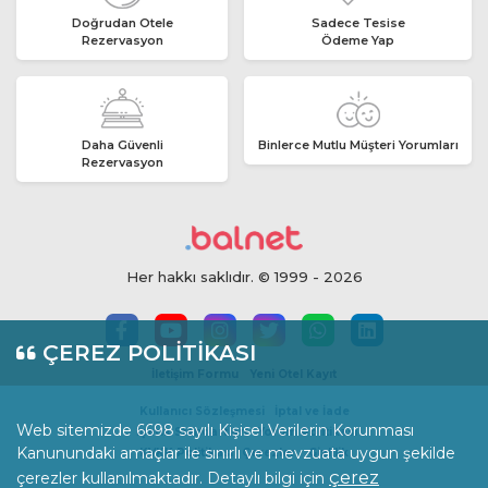
Doğrudan Otele
Sadece Tesise
Rezervasyon
Ödeme Yap
Daha Güvenli
Binlerce Mutlu Müşteri Yorumları
Rezervasyon
Her hakkı saklıdır. © 1999 - 2026
ÇEREZ POLİTİKASI
İletişim Formu
Yeni Otel Kayıt
Kullanıcı Sözleşmesi
İptal ve İade
Web sitemizde 6698 sayılı Kişisel Verilerin Korunması
İçerik Standartları
Yorum Politikası
Kanunundaki amaçlar ile sınırlı ve mevzuata uygun şekilde
KVKK Politikası
Çerezler
Gizlilik
çerez
çerezler kullanılmaktadır. Detaylı bilgi için